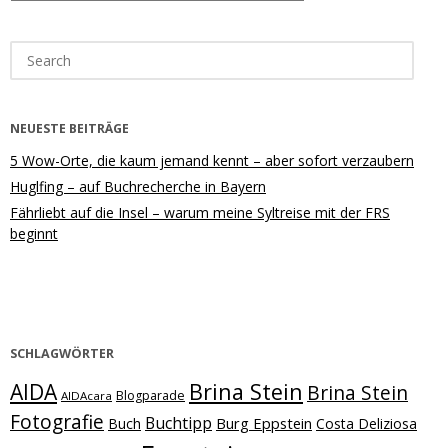
Search
for:
NEUESTE BEITRÄGE
5 Wow-Orte, die kaum jemand kennt – aber sofort verzaubern
Huglfing – auf Buchrecherche in Bayern
Fährliebt auf die Insel – warum meine Syltreise mit der FRS
beginnt
SCHLAGWÖRTER
Brina Stein
AIDA
Brina Stein
Blogparade
AIDAcara
Fotografie
Buchtipp
Burg Eppstein
Buch
Costa Deliziosa