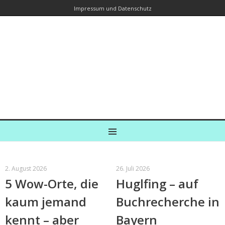
Impressum und Datenschutz
Kreuzfahrtautorin – Brina Stein
unterwegs zu Wasser und an Land
Ein Blog, in dem Reisen zu Geschichten werden
MENU
2. August 2026
26. Juli 2026
5 Wow-Orte, die
Huglfing – auf
kaum jemand
Buchrecherche in
kennt – aber
Bayern