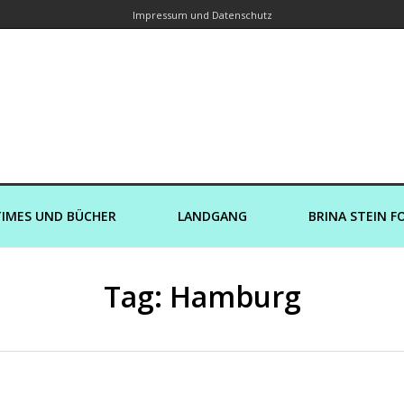
Impressum und Datenschutz
orin – Brina Stein unterwegs zu Wass
Ein Blog, in dem Reisen zu Geschichten werden
IMES UND BÜCHER
LANDGANG
BRINA STEIN F
Tag: Hamburg