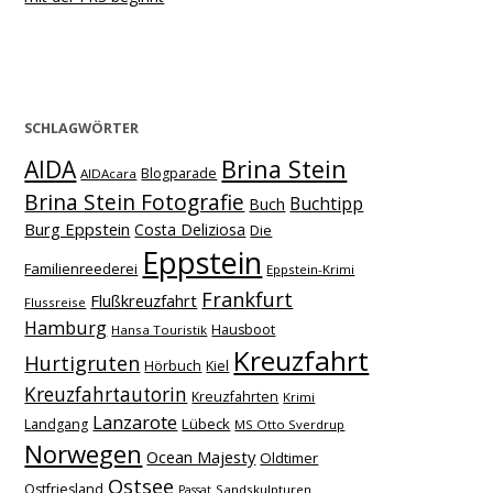
SCHLAGWÖRTER
Brina Stein
AIDA
Blogparade
AIDAcara
Brina Stein Fotografie
Buchtipp
Buch
Burg Eppstein
Costa Deliziosa
Die
Eppstein
Familienreederei
Eppstein-Krimi
Frankfurt
Flußkreuzfahrt
Flussreise
Hamburg
Hausboot
Hansa Touristik
Kreuzfahrt
Hurtigruten
Hörbuch
Kiel
Kreuzfahrtautorin
Kreuzfahrten
Krimi
Lanzarote
Lübeck
Landgang
MS Otto Sverdrup
Norwegen
Ocean Majesty
Oldtimer
Ostsee
Ostfriesland
Sandskulpturen
Passat