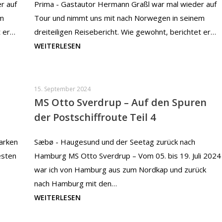
r auf
Prima - Gastautor Hermann Graßl war mal wieder auf
em
Tour und nimmt uns mit nach Norwegen in seinem
t er…
dreiteiligen Reisebericht. Wie gewohnt, berichtet er…
WEITERLESEN
15. September 2024
MS Otto Sverdrup – Auf den Spuren
der Postschiffroute Teil 4
arken
Sæbø - Haugesund und der Seetag zurück nach
esten
Hamburg MS Otto Sverdrup – Vom 05. bis 19. Juli 2024
war ich von Hamburg aus zum Nordkap und zurück
nach Hamburg mit den…
WEITERLESEN