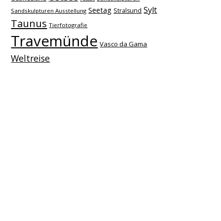
Sylt
Seetag
Stralsund
Sandskulpturen Ausstellung
Taunus
Tierfotografie
Travemünde
Vasco da Gama
Weltreise