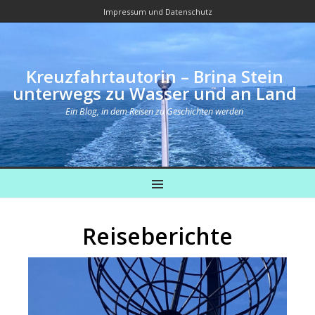
Impressum und Datenschutz
Kreuzfahrtautorin – Brina Stein
unterwegs zu Wasser und an Land
Ein Blog, in dem Reisen zu Geschichten werden
MENU
Reiseberichte