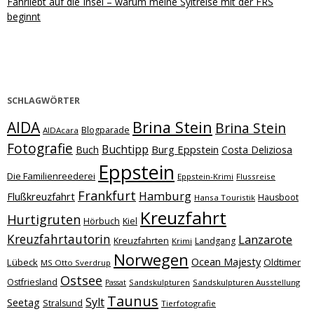
Fährliebt auf die Insel – warum meine Syltreise mit der FRS
beginnt
SCHLAGWÖRTER
Brina Stein
AIDA
Brina Stein
Blogparade
AIDAcara
Fotografie
Buchtipp
Burg Eppstein
Buch
Costa Deliziosa
Eppstein
Die Familienreederei
Eppstein-Krimi
Flussreise
Frankfurt
Hamburg
Flußkreuzfahrt
Hausboot
Hansa Touristik
Kreuzfahrt
Hurtigruten
Hörbuch
Kiel
Kreuzfahrtautorin
Lanzarote
Kreuzfahrten
Landgang
Krimi
Norwegen
Ocean Majesty
Lübeck
Oldtimer
MS Otto Sverdrup
Ostsee
Ostfriesland
Sandskulpturen
Sandskulpturen Ausstellung
Passat
Taunus
Sylt
Seetag
Stralsund
Tierfotografie