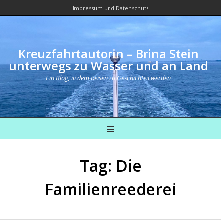
Impressum und Datenschutz
Kreuzfahrtautorin – Brina Stein
unterwegs zu Wasser und an Land
Ein Blog, in dem Reisen zu Geschichten werden
MENU
Tag: Die
Familienreederei