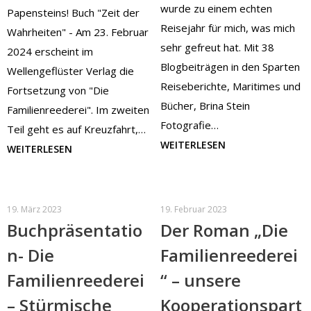
wurde zu einem echten
Papensteins! Buch "Zeit der
Reisejahr für mich, was mich
Wahrheiten" - Am 23. Februar
sehr gefreut hat. Mit 38
2024 erscheint im
Blogbeiträgen in den Sparten
Wellengeflüster Verlag die
Reiseberichte, Maritimes und
Fortsetzung von "Die
Bücher, Brina Stein
Familienreederei". Im zweiten
Fotografie…
Teil geht es auf Kreuzfahrt,…
WEITERLESEN
WEITERLESEN
19. März 2023
19. Februar 2023
Buchpräsentatio
Der Roman „Die
n- Die
Familienreederei
Familienreederei
“ – unsere
– Stürmische
Kooperationspart