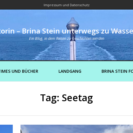
Impressum und Datenschutz
orin – Brina Stein unterwegs zu Wass
Ein Blog, in dem Reisen zu Geschichten werden
IMES UND BÜCHER
LANDGANG
BRINA STEIN F
Tag: Seetag