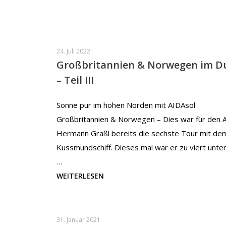
24. Juli 2022
Großbritannien & Norwegen im D
– Teil III
Sonne pur im hohen Norden mit AIDAsol
Großbritannien & Norwegen – Dies war für den 
Hermann Graßl bereits die sechste Tour mit de
Kussmundschiff. Dieses mal war er zu viert unte
…
WEITERLESEN
31. Januar 2021