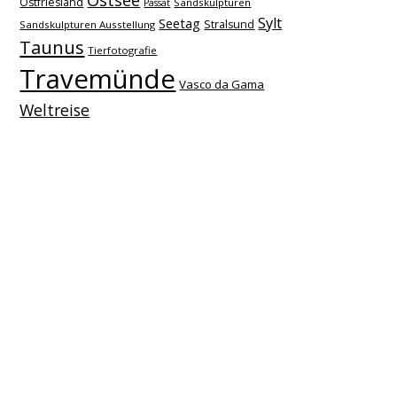
Ostsee
Ostfriesland
Sandskulpturen
Passat
Sylt
Seetag
Stralsund
Sandskulpturen Ausstellung
Taunus
Tierfotografie
Travemünde
Vasco da Gama
Weltreise