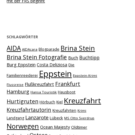
mit der FRS beginnt
SCHLAGWÖRTER
Brina Stein
AIDA
Blogparade
AIDAcara
Brina Stein Fotografie
Buchtipp
Buch
Burg Eppstein
Costa Deliziosa
Die
Eppstein
Familienreederei
Eppstein-Krimi
Frankfurt
Flußkreuzfahrt
Flussreise
Hamburg
Hausboot
Hansa Touristik
Kreuzfahrt
Hurtigruten
Hörbuch
Kiel
Kreuzfahrtautorin
Kreuzfahrten
Krimi
Lanzarote
Lübeck
Landgang
MS Otto Sverdrup
Norwegen
Ocean Majesty
Oldtimer