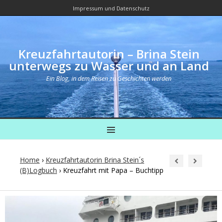
Impressum und Datenschutz
Kreuzfahrtautorin – Brina Stein
unterwegs zu Wasser und an Land
Ein Blog, in dem Reisen zu Geschichten werden
MENU
Home
›
Kreuzfahrtautorin Brina Stein´s
(B)Logbuch
›
Kreuzfahrt mit Papa – Buchtipp
Post
navigation