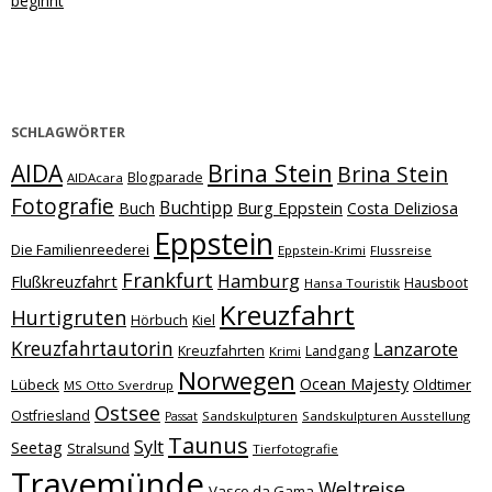
beginnt
SCHLAGWÖRTER
Brina Stein
AIDA
Brina Stein
Blogparade
AIDAcara
Fotografie
Buchtipp
Burg Eppstein
Buch
Costa Deliziosa
Eppstein
Die Familienreederei
Eppstein-Krimi
Flussreise
Frankfurt
Hamburg
Flußkreuzfahrt
Hausboot
Hansa Touristik
Kreuzfahrt
Hurtigruten
Hörbuch
Kiel
Kreuzfahrtautorin
Lanzarote
Kreuzfahrten
Landgang
Krimi
Norwegen
Ocean Majesty
Lübeck
Oldtimer
MS Otto Sverdrup
Ostsee
Ostfriesland
Sandskulpturen
Sandskulpturen Ausstellung
Passat
Taunus
Sylt
Seetag
Stralsund
Tierfotografie
Travemünde
Weltreise
Vasco da Gama