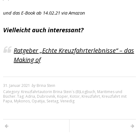
und das E-Book ab 14.02.21 via Amazon
Vielleicht auch interessant?
Ratgeber „Echte Kreuzfahrterlebnisse“ – das
Making of
31. Januar 2021
by
Brina Stein
Category:
Kreuzfahrtautorin Brina Stein´s (B)Logbuch
,
Maritimes und
Bücher
.
Tag:
Adria
,
Dubrovnik
,
Koper
,
Kotor
,
Kreuzfahrt
,
Kreuzfahrt mit
Papa
,
Mykonos
,
Opatija
,
Seetag
,
Venedig