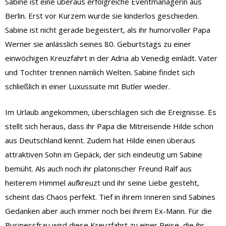
Sabine ist eine überaus erfolgreiche Eventmanagerin aus
Berlin. Erst vor Kurzem wurde sie kinderlos geschieden.
Sabine ist nicht gerade begeistert, als ihr humorvoller Papa
Werner sie anlässlich seines 80. Geburtstags zu einer
einwöchigen Kreuzfahrt in der Adria ab Venedig einlädt. Vater
und Tochter trennen nämlich Welten. Sabine findet sich
schließlich in einer Luxussuite mit Butler wieder.
Im Urlaub angekommen, überschlagen sich die Ereignisse. Es
stellt sich heraus, dass ihr Papa die Mitreisende Hilde schon
aus Deutschland kennt. Zudem hat Hilde einen überaus
attraktiven Sohn im Gepäck, der sich eindeutig um Sabine
bemüht. Als auch noch ihr platonischer Freund Ralf aus
heiterem Himmel aufkreuzt und ihr seine Liebe gesteht,
scheint das Chaos perfekt. Tief in ihrem Inneren sind Sabines
Gedanken aber auch immer noch bei ihrem Ex-Mann. Für die
Businessfrau wird diese Kreuzfahrt zu einer Reise, die ihr