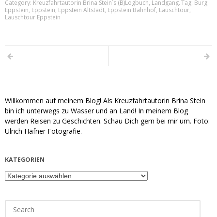
Category:
Kreuzfahrtautorin Brina Stein´s (B)Logbuch
,
Landgang
.
Tag:
Burg
Eppstein
,
Eppstein
,
Eppstein Altstadt
,
Eppstein Bahnhof
,
Lauschtour
,
Lauschtour Eppstein
Willkommen auf meinem Blog! Als Kreuzfahrtautorin Brina Stein
bin ich unterwegs zu Wasser und an Land! In meinem Blog
werden Reisen zu Geschichten. Schau Dich gern bei mir um. Foto:
Ulrich Häfner Fotografie.
KATEGORIEN
Kategorien
Search
for: