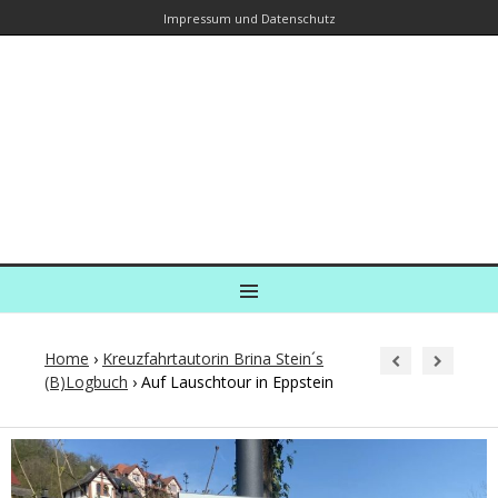
Impressum und Datenschutz
Kreuzfahrtautorin – Brina Stein
unterwegs zu Wasser und an Land
Ein Blog, in dem Reisen zu Geschichten werden
MENU
Home
›
Kreuzfahrtautorin Brina Stein´s
(B)Logbuch
›
Auf Lauschtour in Eppstein
Post
navigation