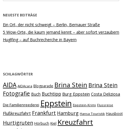
NEUESTE BEITRÄGE
Ein Ort, der nicht schweigt – Berlin, Bernauer Straße
5 Wow-Orte, die kaum jemand kennt – aber sofort verzaubern
Huglfing – auf Buchrecherche in Bayern
SCHLAGWÖRTER
Brina Stein
AIDA
Brina Stein
Blogparade
AIDAcara
Fotografie
Buchtipp
Burg Eppstein
Buch
Costa Deliziosa
Eppstein
Die Familienreederei
Eppstein-Krimi
Flussreise
Frankfurt
Hamburg
Flußkreuzfahrt
Hausboot
Hansa Touristik
Kreuzfahrt
Hurtigruten
Hörbuch
Kiel