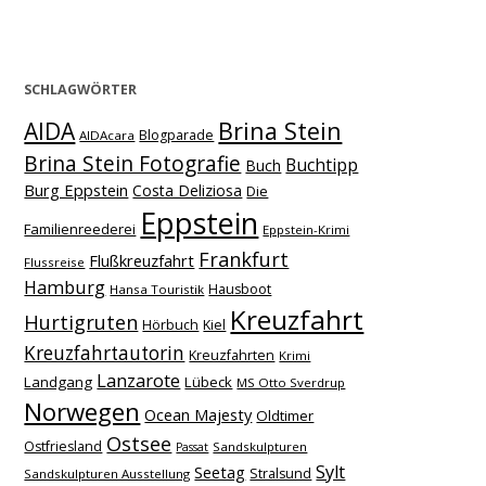
SCHLAGWÖRTER
Brina Stein
AIDA
Blogparade
AIDAcara
Brina Stein Fotografie
Buchtipp
Buch
Burg Eppstein
Costa Deliziosa
Die
Eppstein
Familienreederei
Eppstein-Krimi
Frankfurt
Flußkreuzfahrt
Flussreise
Hamburg
Hausboot
Hansa Touristik
Kreuzfahrt
Hurtigruten
Hörbuch
Kiel
Kreuzfahrtautorin
Kreuzfahrten
Krimi
Lanzarote
Landgang
Lübeck
MS Otto Sverdrup
Norwegen
Ocean Majesty
Oldtimer
Ostsee
Ostfriesland
Sandskulpturen
Passat
Sylt
Seetag
Stralsund
Sandskulpturen Ausstellung