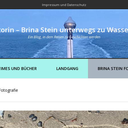
Impressum und Datenschutz
orin – Brina Stein unterwegs zu Wass
Ein Blog, in dem Reisen zu Geschichten werden
IMES UND BÜCHER
LANDGANG
BRINA STEIN F
Fotografie