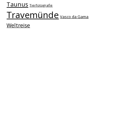
Taunus
Tierfotografie
Travemünde
Vasco da Gama
Weltreise