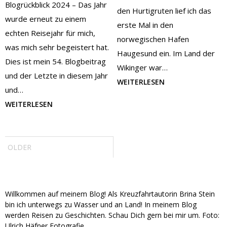
Blogrückblick 2024 – Das Jahr
den Hurtigruten lief ich das
wurde erneut zu einem
erste Mal in den
echten Reisejahr für mich,
norwegischen Hafen
was mich sehr begeistert hat.
Haugesund ein. Im Land der
Dies ist mein 54. Blogbeitrag
Wikinger war…
und der Letzte in diesem Jahr
WEITERLESEN
und…
WEITERLESEN
Post
navigation
OLDER
Willkommen auf meinem Blog! Als Kreuzfahrtautorin Brina Stein
bin ich unterwegs zu Wasser und an Land! In meinem Blog
werden Reisen zu Geschichten. Schau Dich gern bei mir um. Foto:
Ulrich Häfner Fotografie.