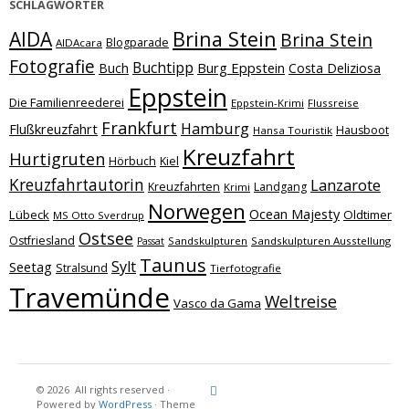
SCHLAGWÖRTER
Brina Stein
AIDA
Brina Stein
Blogparade
AIDAcara
Fotografie
Buchtipp
Burg Eppstein
Buch
Costa Deliziosa
Eppstein
Die Familienreederei
Eppstein-Krimi
Flussreise
Frankfurt
Hamburg
Flußkreuzfahrt
Hausboot
Hansa Touristik
Kreuzfahrt
Hurtigruten
Hörbuch
Kiel
Kreuzfahrtautorin
Lanzarote
Kreuzfahrten
Landgang
Krimi
Norwegen
Ocean Majesty
Lübeck
Oldtimer
MS Otto Sverdrup
Ostsee
Ostfriesland
Sandskulpturen
Sandskulpturen Ausstellung
Passat
Taunus
Sylt
Seetag
Stralsund
Tierfotografie
Travemünde
Weltreise
Vasco da Gama
© 2026
All rights reserved
·
Reisebericht
Maritimes
Landgang
Brina
Über
Powered by
WordPress
·
Theme