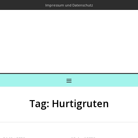
Impressum und Datenschutz
Kreuzfahrtautorin – Brina Stein
unterwegs zu Wasser und an Land
Ein Blog, in dem Reisen zu Geschichten werden
MENU
Tag: Hurtigruten