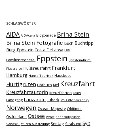
SCHLAGWÖRTER
Brina Stein
AIDA
Blogparade
AIDAcara
Brina Stein Fotografie
Buchtipp
Buch
Burg Eppstein
Costa Deliziosa
Die
Eppstein
Familienreederei
Eppstein-Krimi
Frankfurt
Flußkreuzfahrt
Flussreise
Hamburg
Hausboot
Hansa Touristik
Kreuzfahrt
Hurtigruten
Hörbuch
Kiel
Kreuzfahrtautorin
Kreuzfahrten
Krimi
Lanzarote
Lübeck
Landgang
MS Otto Sverdrup
Norwegen
Ocean Majesty
Oldtimer
Ostsee
Ostfriesland
Sandskulpturen
Passat
Sylt
Seetag
Stralsund
Sandskulpturen Ausstellung