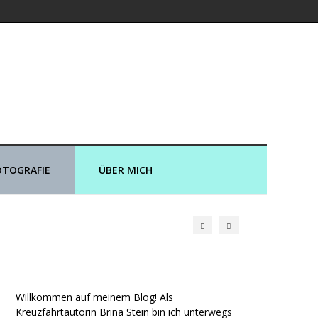
er und an Land
OTOGRAFIE
ÜBER MICH
Willkommen auf meinem Blog! Als
Kreuzfahrtautorin Brina Stein bin ich unterwegs