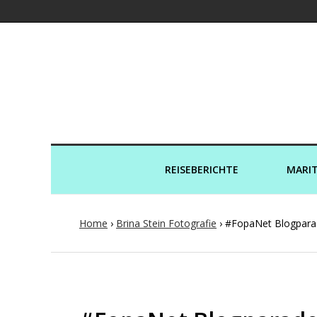
Kreuzfahrtaut
REISEBERICHTE
MARIT
Home
›
Brina Stein Fotografie
›
#FopaNet Blogpara
Post
navigation