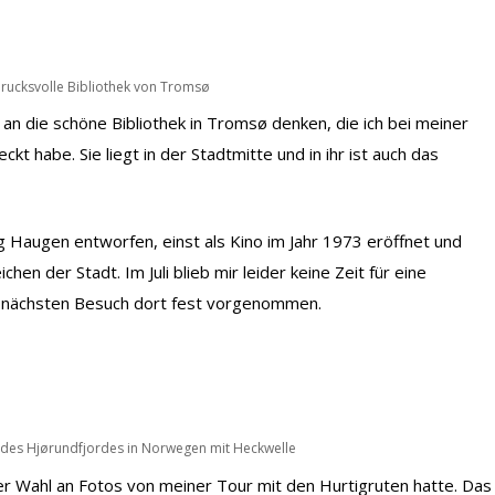
drucksvolle Bibliothek von Tromsø
 an die schöne Bibliothek in Tromsø denken, die ich bei meiner
kt habe. Sie liegt in der Stadtmitte und in ihr ist auch das
Haugen entworfen, einst als Kino im Jahr 1973 eröffnet und
hen der Stadt. Im Juli blieb mir leider keine Zeit für eine
en nächsten Besuch dort fest vorgenommen.
lt des Hjørundfjordes in Norwegen mit Heckwelle
er Wahl an Fotos von meiner Tour mit den Hurtigruten hatte. Das