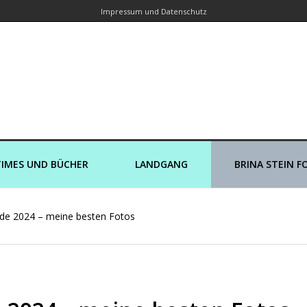
Impressum und Datenschutz
orin – Brina Stein unterwegs zu Wass
Ein Blog, in dem Reisen zu Geschichten werden
IMES UND BÜCHER
LANDGANG
BRINA STEIN F
de 2024 – meine besten Fotos