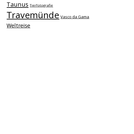
Taunus
Tierfotografie
Travemünde
Vasco da Gama
Weltreise