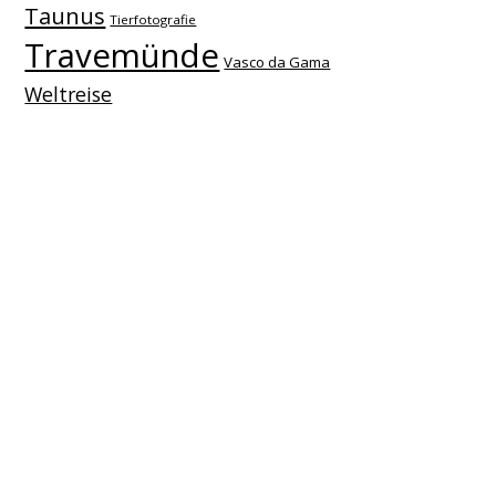
Taunus
Tierfotografie
Travemünde
Vasco da Gama
Weltreise