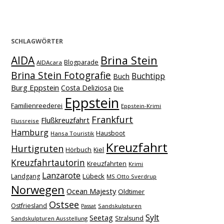
SCHLAGWÖRTER
Brina Stein
AIDA
Blogparade
AIDAcara
Brina Stein Fotografie
Buchtipp
Buch
Burg Eppstein
Costa Deliziosa
Die
Eppstein
Familienreederei
Eppstein-Krimi
Frankfurt
Flußkreuzfahrt
Flussreise
Hamburg
Hausboot
Hansa Touristik
Kreuzfahrt
Hurtigruten
Hörbuch
Kiel
Kreuzfahrtautorin
Kreuzfahrten
Krimi
Lanzarote
Lübeck
Landgang
MS Otto Sverdrup
Norwegen
Ocean Majesty
Oldtimer
Ostsee
Ostfriesland
Sandskulpturen
Passat
Sylt
Seetag
Stralsund
Sandskulpturen Ausstellung