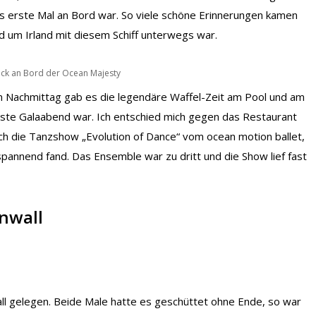
as erste Mal an Bord war. So viele schöne Erinnerungen kamen
d um Irland mit diesem Schiff unterwegs war.
ück an Bord der Ocean Majesty
Am Nachmittag gab es die legendäre Waffel-Zeit am Pool und am
te Galaabend war. Ich entschied mich gegen das Restaurant
ch die Tanzshow „Evolution of Dance“ vom ocean motion ballet,
spannend fand. Das Ensemble war zu dritt und die Show lief fast
rnwall
all gelegen. Beide Male hatte es geschüttet ohne Ende, so war