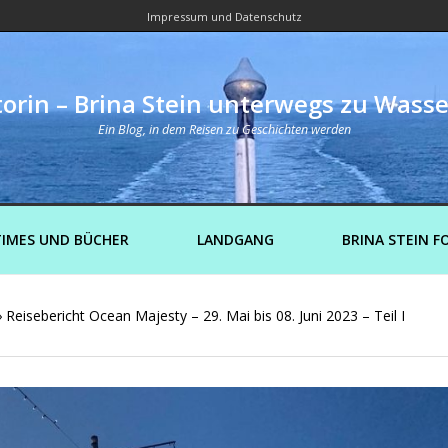
Impressum und Datenschutz
orin – Brina Stein unterwegs zu Wass
Ein Blog, in dem Reisen zu Geschichten werden
IMES UND BÜCHER
LANDGANG
BRINA STEIN F
›
Reisebericht Ocean Majesty – 29. Mai bis 08. Juni 2023 – Teil I