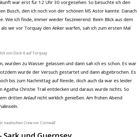
nkunft war erst für 12 Uhr 30 vorgesehen. So besuchte ich den
ten Busch, den ich noch von der schönen MS Astor kannte. Danach
 Wie ich finde, immer wieder faszinierend. Beim Blick aus dem
 als wir vor Torquay den Anker warfen, sah ich zum ersten Mal
lick von Deck 8 auf Torquay
en, wurden zu Wasser gelassen und dann sah ich es schon. Es war
otzdem wurde der Versuch gestartet und dann abgebrochen. Es
 noch bis zum Nachmittag auf Reede, doch auch da war es leider
en Agatha Christie Trail entdecken und daraus wurde nichts. So
nem dritten Anlauf nicht wirklich genießen. Am frühen Abend
alinseln.
der nautischen Crew vor Cornwall
– Sark und Guernsey