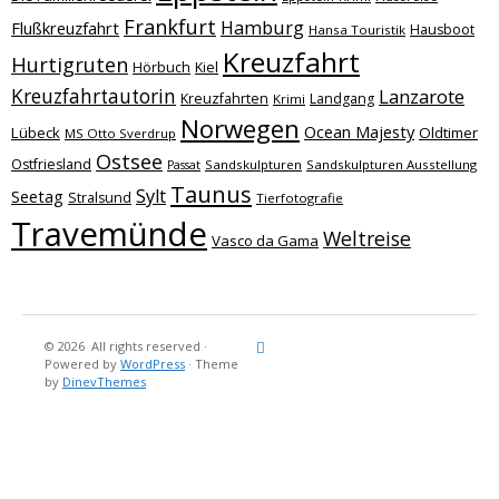
Frankfurt
Hamburg
Flußkreuzfahrt
Hausboot
Hansa Touristik
Kreuzfahrt
Hurtigruten
Hörbuch
Kiel
Kreuzfahrtautorin
Lanzarote
Kreuzfahrten
Landgang
Krimi
Norwegen
Ocean Majesty
Lübeck
Oldtimer
MS Otto Sverdrup
Ostsee
Ostfriesland
Sandskulpturen
Sandskulpturen Ausstellung
Passat
Taunus
Sylt
Seetag
Stralsund
Tierfotografie
Travemünde
Weltreise
Vasco da Gama
© 2026
All rights reserved
·
Reisebericht
Maritimes
Landgang
Brina
Über
Powered by
WordPress
·
Theme
und
Stein
mich
by
DinevThemes
Bücher
Fotografi