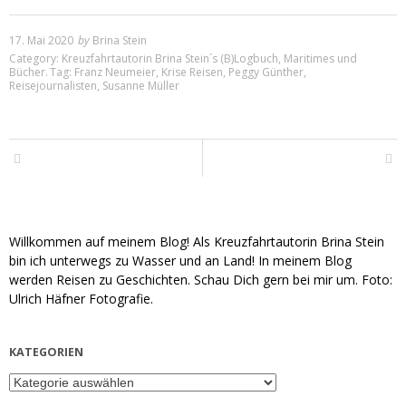
17. Mai 2020
by
Brina Stein
Category:
Kreuzfahrtautorin Brina Stein´s (B)Logbuch
,
Maritimes und
Bücher
.
Tag:
Franz Neumeier
,
Krise Reisen
,
Peggy Günther
,
Reisejournalisten
,
Susanne Müller
Willkommen auf meinem Blog! Als Kreuzfahrtautorin Brina Stein
bin ich unterwegs zu Wasser und an Land! In meinem Blog
werden Reisen zu Geschichten. Schau Dich gern bei mir um. Foto:
Ulrich Häfner Fotografie.
KATEGORIEN
Kategorien