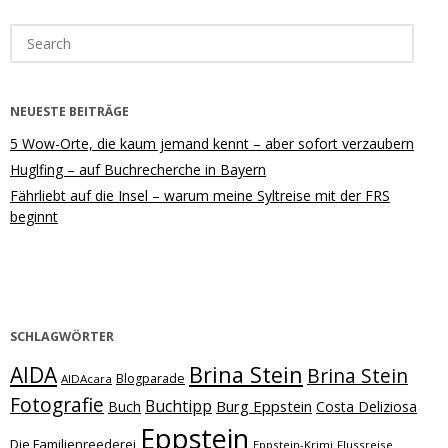
Search
for:
NEUESTE BEITRÄGE
5 Wow-Orte, die kaum jemand kennt – aber sofort verzaubern
Huglfing – auf Buchrecherche in Bayern
Fährliebt auf die Insel – warum meine Syltreise mit der FRS
beginnt
SCHLAGWÖRTER
Brina Stein
AIDA
Brina Stein
Blogparade
AIDAcara
Fotografie
Buchtipp
Burg Eppstein
Buch
Costa Deliziosa
Eppstein
Die Familienreederei
Eppstein-Krimi
Flussreise