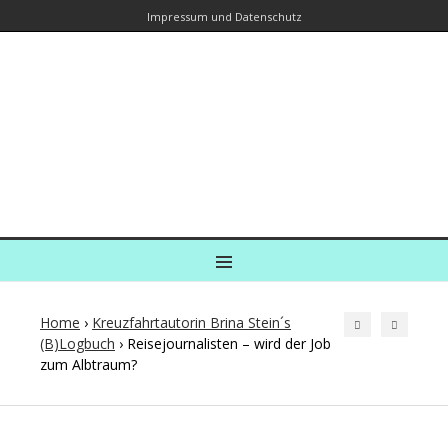
Impressum und Datenschutz
Kreuzfahrtautorin – Brina Stein
unterwegs zu Wasser und an Land
Ein Blog, in dem Reisen zu Geschichten werden
MENU
Home
›
Kreuzfahrtautorin Brina Stein´s
(B)Logbuch
›
Reisejournalisten – wird der Job
zum Albtraum?
Post
navigation