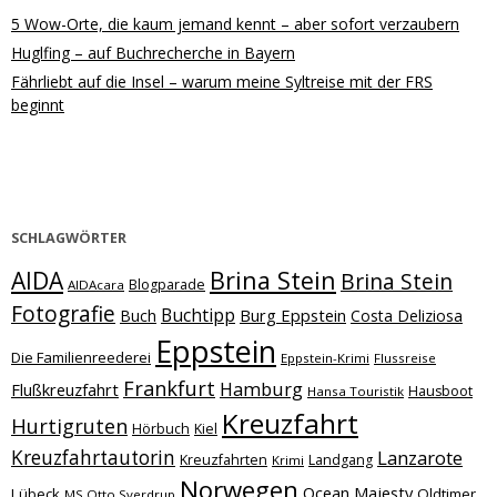
5 Wow-Orte, die kaum jemand kennt – aber sofort verzaubern
Huglfing – auf Buchrecherche in Bayern
Fährliebt auf die Insel – warum meine Syltreise mit der FRS
beginnt
SCHLAGWÖRTER
Brina Stein
AIDA
Brina Stein
Blogparade
AIDAcara
Fotografie
Buchtipp
Burg Eppstein
Buch
Costa Deliziosa
Eppstein
Die Familienreederei
Eppstein-Krimi
Flussreise
Frankfurt
Hamburg
Flußkreuzfahrt
Hausboot
Hansa Touristik
Kreuzfahrt
Hurtigruten
Hörbuch
Kiel
Kreuzfahrtautorin
Lanzarote
Kreuzfahrten
Landgang
Krimi
Norwegen
Ocean Majesty
Lübeck
Oldtimer
MS Otto Sverdrup