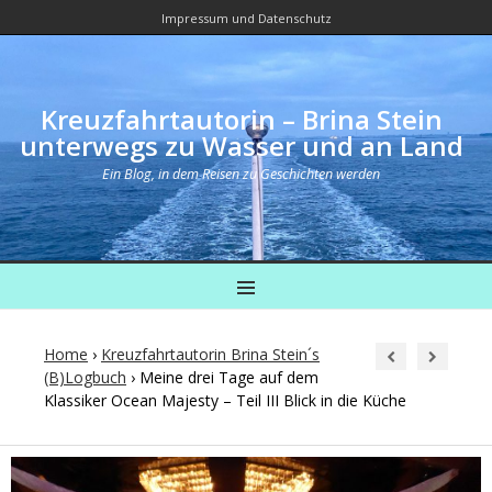
Impressum und Datenschutz
Kreuzfahrtautorin – Brina Stein
unterwegs zu Wasser und an Land
Ein Blog, in dem Reisen zu Geschichten werden
MENU
Home
›
Kreuzfahrtautorin Brina Stein´s
(B)Logbuch
›
Meine drei Tage auf dem
Klassiker Ocean Majesty – Teil III Blick in die Küche
Post
navigation