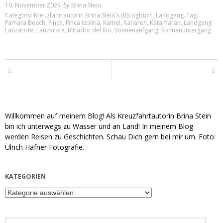
10. November 2024
by
Brina Stein
Category:
Kreuzfahrtautorin Brina Stein´s (B)Logbuch
,
Landgang
.
Tag:
Famara Beach
,
Finca
,
Finca Isolina
,
Kamel
,
Kanaren
,
Katamaran
,
Landgang
Lanzarote
,
Lanzarote
,
Mirador del Rio
,
Sonnenaufgang
,
Sonnenuntergang
Willkommen auf meinem Blog! Als Kreuzfahrtautorin Brina Stein
bin ich unterwegs zu Wasser und an Land! In meinem Blog
werden Reisen zu Geschichten. Schau Dich gern bei mir um. Foto:
Ulrich Häfner Fotografie.
KATEGORIEN
Kategorien
Search