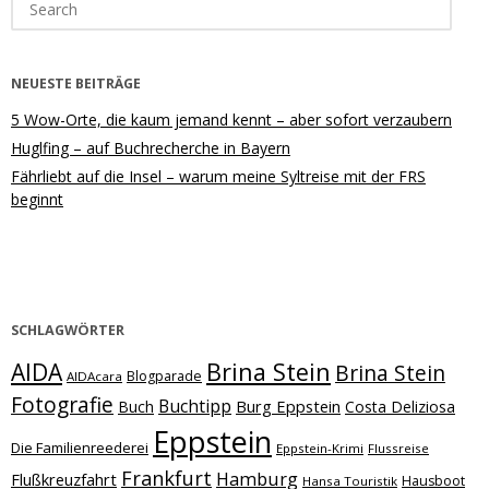
for:
NEUESTE BEITRÄGE
5 Wow-Orte, die kaum jemand kennt – aber sofort verzaubern
Huglfing – auf Buchrecherche in Bayern
Fährliebt auf die Insel – warum meine Syltreise mit der FRS
beginnt
SCHLAGWÖRTER
Brina Stein
AIDA
Brina Stein
Blogparade
AIDAcara
Fotografie
Buchtipp
Burg Eppstein
Buch
Costa Deliziosa
Eppstein
Die Familienreederei
Eppstein-Krimi
Flussreise
Frankfurt
Hamburg
Flußkreuzfahrt
Hausboot
Hansa Touristik