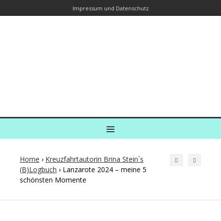
Impressum und Datenschutz
Kreuzfahrtautorin – Brina Stein
unterwegs zu Wasser und an Land
Ein Blog, in dem Reisen zu Geschichten werden
MENU
Home
›
Kreuzfahrtautorin Brina Stein´s
(B)Logbuch
›
Lanzarote 2024 – meine 5
schönsten Momente
Post
navigation