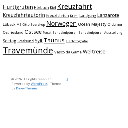
Kreuzfahrt
Hurtigruten
Hörbuch
Kiel
Kreuzfahrtautorin
Lanzarote
Kreuzfahrten
Landgang
Krimi
Norwegen
Ocean Majesty
Lübeck
Oldtimer
MS Otto Sverdrup
Ostsee
Ostfriesland
Sandskulpturen
Sandskulpturen Ausstellung
Passat
Taunus
Sylt
Seetag
Stralsund
Tierfotografie
Travemünde
Weltreise
Vasco da Gama
© 2026
All rights reserved
·
Reisebericht
Maritimes
Landgang
Brina
Über
Powered by
WordPress
·
Theme
und
Stein
mich
by
DinevThemes
Bücher
Fotografi