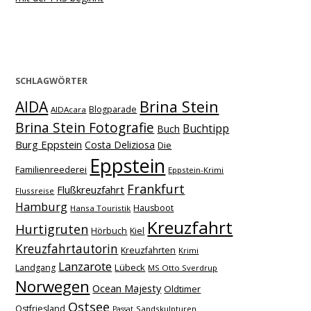
SCHLAGWÖRTER
Brina Stein
AIDA
Blogparade
AIDAcara
Brina Stein Fotografie
Buchtipp
Buch
Burg Eppstein
Costa Deliziosa
Die
Eppstein
Familienreederei
Eppstein-Krimi
Frankfurt
Flußkreuzfahrt
Flussreise
Hamburg
Hausboot
Hansa Touristik
Kreuzfahrt
Hurtigruten
Hörbuch
Kiel
Kreuzfahrtautorin
Kreuzfahrten
Krimi
Lanzarote
Lübeck
Landgang
MS Otto Sverdrup
Norwegen
Ocean Majesty
Oldtimer
Ostsee
Ostfriesland
Sandskulpturen
Passat