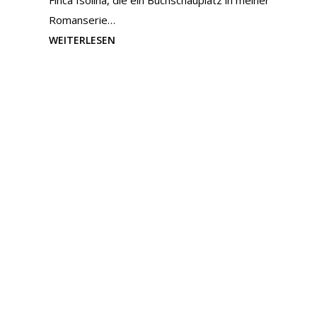
Finca Isolina, die ein Buchschauplatz in meiner
Romanserie…
WEITERLESEN