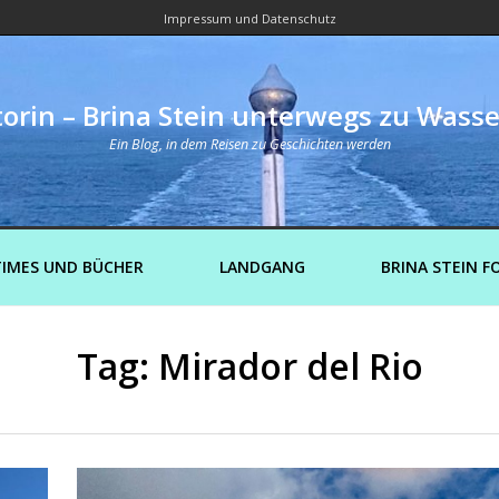
Impressum und Datenschutz
orin – Brina Stein unterwegs zu Wass
Ein Blog, in dem Reisen zu Geschichten werden
IMES UND BÜCHER
LANDGANG
BRINA STEIN F
Tag: Mirador del Rio