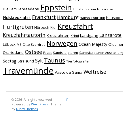
Eppstein
Die Familienreederei
Eppstein-Krimi
Flussreise
Frankfurt
Hamburg
Flußkreuzfahrt
Hausboot
Hansa Touristik
Kreuzfahrt
Hurtigruten
Hörbuch
Kiel
Kreuzfahrtautorin
Lanzarote
Landgang
Kreuzfahrten
Krimi
Norwegen
Ocean Majesty
Lübeck
Oldtimer
MS Otto Sverdrup
Ostsee
Ostfriesland
Sandskulpturen
Sandskulpturen Ausstellung
Passat
Taunus
Sylt
Seetag
Stralsund
Tierfotografie
Travemünde
Weltreise
Vasco da Gama
© 2026
All rights reserved
·
Reisebericht
Maritimes
Landgang
Brina
Über
Powered by
WordPress
·
Theme
und
Stein
mich
by
DinevThemes
Bücher
Fotografi