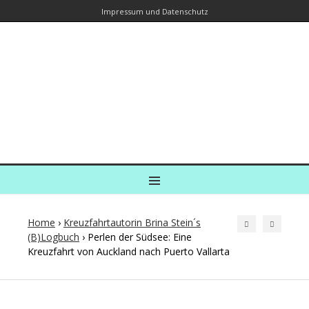
Impressum und Datenschutz
Kreuzfahrtautorin – Brina Stein
unterwegs zu Wasser und an Land
Ein Blog, in dem Reisen zu Geschichten werden
MENU
Home
›
Kreuzfahrtautorin Brina Stein´s
(B)Logbuch
›
Perlen der Südsee: Eine
Kreuzfahrt von Auckland nach Puerto Vallarta
Post
navigation