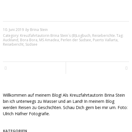
10. Juni 2019
by
Brina Stein
Category:
Kreuzfahrtautorin Brina Stein´s (B)Logbuch
,
Reiseberichte
.
Tag:
Auckland
,
Bora Bora
,
MS Amadea
,
Perlen der Südsee
,
Puerto Vallarta
,
Reisebericht
,
Südsee
Willkommen auf meinem Blog! Als Kreuzfahrtautorin Brina Stein
bin ich unterwegs zu Wasser und an Land! In meinem Blog
werden Reisen zu Geschichten. Schau Dich gern bei mir um. Foto:
Ulrich Häfner Fotografie.
KATEGORIEN