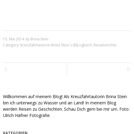
15. Mai 2014
by
Brina Stein
Category:
Kreuzfahrtautorin Brina Stein´s (B)Logbuch
,
Reiseberichte
.
Willkommen auf meinem Blog! Als Kreuzfahrtautorin Brina Stein
bin ich unterwegs zu Wasser und an Land! In meinem Blog
werden Reisen zu Geschichten. Schau Dich gern bei mir um. Foto:
Ulrich Häfner Fotografie.
KATEGORIEN