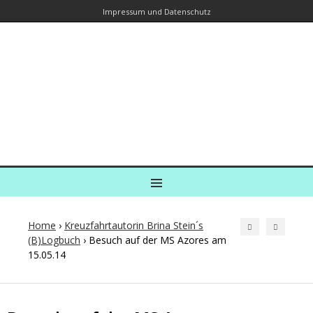
Impressum und Datenschutz
Kreuzfahrtautorin – Brina Stein
unterwegs zu Wasser und an Land
Ein Blog, in dem Reisen zu Geschichten werden
MENU
Home
›
Kreuzfahrtautorin Brina Stein´s
(B)Logbuch
›
Besuch auf der MS Azores am
15.05.14
Post
navigation