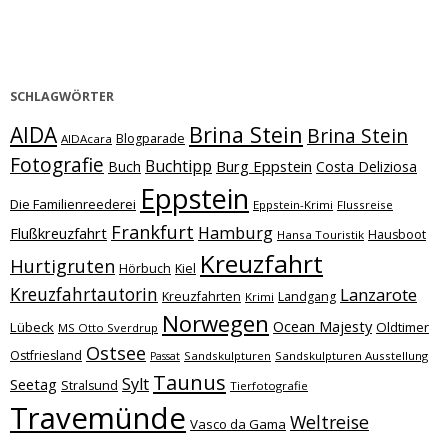
SCHLAGWÖRTER
Brina Stein
AIDA
Brina Stein
Blogparade
AIDAcara
Fotografie
Buchtipp
Burg Eppstein
Buch
Costa Deliziosa
Eppstein
Die Familienreederei
Eppstein-Krimi
Flussreise
Frankfurt
Hamburg
Flußkreuzfahrt
Hausboot
Hansa Touristik
Kreuzfahrt
Hurtigruten
Hörbuch
Kiel
Kreuzfahrtautorin
Lanzarote
Kreuzfahrten
Landgang
Krimi
Norwegen
Ocean Majesty
Lübeck
Oldtimer
MS Otto Sverdrup
Ostsee
Ostfriesland
Sandskulpturen
Sandskulpturen Ausstellung
Passat
Taunus
Sylt
Seetag
Stralsund
Tierfotografie
Travemünde
Weltreise
Vasco da Gama