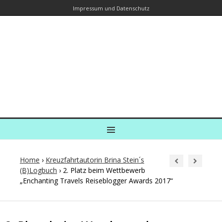
Impressum und Datenschutz
Kreuzfahrtautorin – Brina Stein
unterwegs zu Wasser und an Land
Ein Blog, in dem Reisen zu Geschichten werden
MENU
Home
›
Kreuzfahrtautorin Brina Stein´s
(B)Logbuch
›
2. Platz beim Wettbewerb
„Enchanting Travels Reiseblogger Awards 2017“
Post
navigation