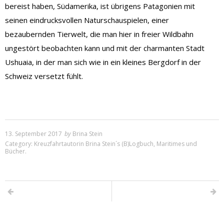
bereist haben, Südamerika, ist übrigens Patagonien mit
seinen eindrucksvollen Naturschauspielen, einer
bezaubernden Tierwelt, die man hier in freier Wildbahn
ungestört beobachten kann und mit der charmanten Stadt
Ushuaia, in der man sich wie in ein kleines Bergdorf in der
Schweiz versetzt fühlt.
13. September 2017
by
Brina Stein
Category:
Kreuzfahrtautorin Brina Stein´s (B)Logbuch
,
Maritimes und
Bücher
.