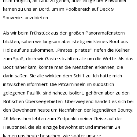
nicht möglich, an Land zu gehen, aber einige der Einwohner
kämen zu uns an Bord, um im Poolbereich auf Deck 9
Souvenirs anzubieten.
Als wir beim Frühstück aus den großen Panoramafenstern
blickten, sahen wir langsam aber stetig ein kleines Boot aus
Holz auf uns zukommen. „Pirates, pirates“, riefen die Kellner
zum Spaß, doch wir Gäste strahlten alle um die Wette. Als das
Boot näher kam, konnte man die Menschen erkennen, die
darin saßen. Sie alle winkten dem Schiff zu. Ich hatte mich
inzwischen informiert. Die Pitcairninseln im südöstlich
gelegenen Pazifik, sind nahezu isoliert, gehören aber zu den
Britischen Überseegebieten. Überwiegend handelt es sich bei
den Bewohnern heute um Nachfahren der legendären Bounty.
46 Menschen lebten zum Zeitpunkt meiner Reise auf der
Hauptinsel, die als einzige bewohnt ist und immerhin 24
kamen uns heute besuchen, wie später unsere