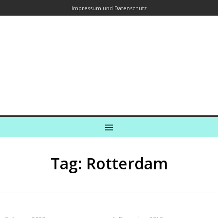
Impressum und Datenschutz
Kreuzfahrtautorin – Brina Stein
unterwegs zu Wasser und an Land
Ein Blog, in dem Reisen zu Geschichten werden
MENU
Tag: Rotterdam