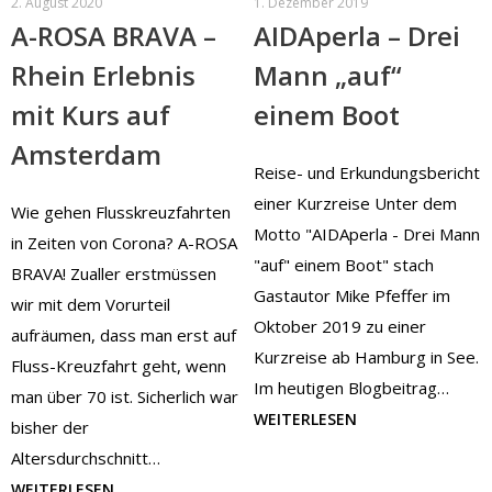
2. August 2020
1. Dezember 2019
A-ROSA BRAVA –
AIDAperla – Drei
Rhein Erlebnis
Mann „auf“
mit Kurs auf
einem Boot
Amsterdam
Reise- und Erkundungsbericht
einer Kurzreise Unter dem
Wie gehen Flusskreuzfahrten
Motto "AIDAperla - Drei Mann
in Zeiten von Corona? A-ROSA
"auf" einem Boot" stach
BRAVA! Zualler erstmüssen
Gastautor Mike Pfeffer im
wir mit dem Vorurteil
Oktober 2019 zu einer
aufräumen, dass man erst auf
Kurzreise ab Hamburg in See.
Fluss-Kreuzfahrt geht, wenn
Im heutigen Blogbeitrag…
man über 70 ist. Sicherlich war
WEITERLESEN
bisher der
Altersdurchschnitt…
WEITERLESEN