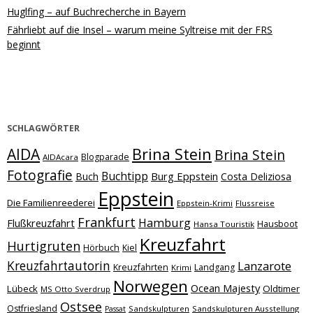
Huglfing – auf Buchrecherche in Bayern
Fährliebt auf die Insel – warum meine Syltreise mit der FRS
beginnt
SCHLAGWÖRTER
Brina Stein
AIDA
Brina Stein
Blogparade
AIDAcara
Fotografie
Buchtipp
Burg Eppstein
Buch
Costa Deliziosa
Eppstein
Die Familienreederei
Eppstein-Krimi
Flussreise
Frankfurt
Hamburg
Flußkreuzfahrt
Hausboot
Hansa Touristik
Kreuzfahrt
Hurtigruten
Hörbuch
Kiel
Kreuzfahrtautorin
Lanzarote
Kreuzfahrten
Landgang
Krimi
Norwegen
Ocean Majesty
Lübeck
Oldtimer
MS Otto Sverdrup
Ostsee
Ostfriesland
Sandskulpturen
Sandskulpturen Ausstellung
Passat