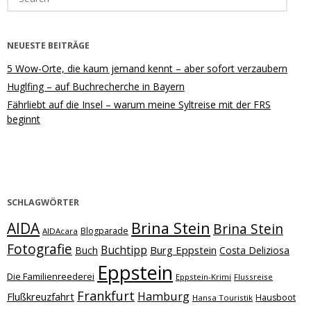
for:
NEUESTE BEITRÄGE
5 Wow-Orte, die kaum jemand kennt – aber sofort verzaubern
Huglfing – auf Buchrecherche in Bayern
Fährliebt auf die Insel – warum meine Syltreise mit der FRS
beginnt
SCHLAGWÖRTER
Brina Stein
AIDA
Brina Stein
Blogparade
AIDAcara
Fotografie
Buchtipp
Burg Eppstein
Buch
Costa Deliziosa
Eppstein
Die Familienreederei
Eppstein-Krimi
Flussreise
Frankfurt
Hamburg
Flußkreuzfahrt
Hausboot
Hansa Touristik