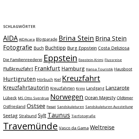
SCHLAGWÖRTER
Brina Stein
AIDA
Brina Stein
Blogparade
AIDAcara
Fotografie
Buchtipp
Burg Eppstein
Buch
Costa Deliziosa
Eppstein
Die Familienreederei
Eppstein-Krimi
Flussreise
Frankfurt
Hamburg
Flußkreuzfahrt
Hausboot
Hansa Touristik
Kreuzfahrt
Hurtigruten
Hörbuch
Kiel
Kreuzfahrtautorin
Lanzarote
Kreuzfahrten
Landgang
Krimi
Norwegen
Ocean Majesty
Lübeck
Oldtimer
MS Otto Sverdrup
Ostsee
Ostfriesland
Sandskulpturen
Sandskulpturen Ausstellung
Passat
Taunus
Sylt
Seetag
Stralsund
Tierfotografie
Travemünde
Weltreise
Vasco da Gama