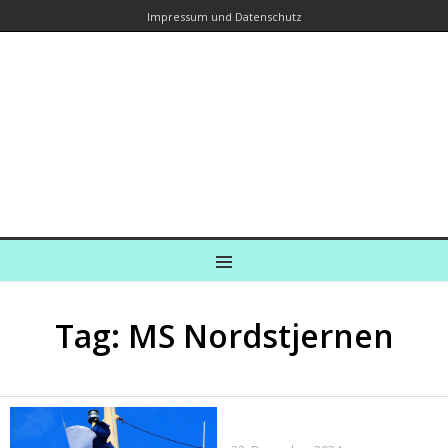
Impressum und Datenschutz
Kreuzfahrtautorin – Brina Stein
unterwegs zu Wasser und an Land
Ein Blog, in dem Reisen zu Geschichten werden
MENU
Tag: MS Nordstjernen