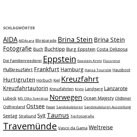
SCHLAGWÖRTER
Brina Stein
AIDA
Brina Stein
Blogparade
AIDAcara
Fotografie
Buchtipp
Burg Eppstein
Buch
Costa Deliziosa
Eppstein
Die Familienreederei
Eppstein-Krimi
Flussreise
Frankfurt
Hamburg
Flußkreuzfahrt
Hausboot
Hansa Touristik
Kreuzfahrt
Hurtigruten
Hörbuch
Kiel
Kreuzfahrtautorin
Lanzarote
Kreuzfahrten
Landgang
Krimi
Norwegen
Ocean Majesty
Lübeck
Oldtimer
MS Otto Sverdrup
Ostsee
Ostfriesland
Sandskulpturen
Sandskulpturen Ausstellung
Passat
Taunus
Sylt
Seetag
Stralsund
Tierfotografie
Travemünde
Weltreise
Vasco da Gama