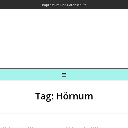
Impressum und Datenschutz
Kreuzfahrtautorin – Brina Stein
unterwegs zu Wasser und an Land
Ein Blog, in dem Reisen zu Geschichten werden
MENU
Tag: Hörnum