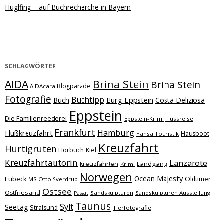
Huglfing – auf Buchrecherche in Bayern
SCHLAGWÖRTER
Brina Stein
AIDA
Brina Stein
Blogparade
AIDAcara
Fotografie
Buchtipp
Burg Eppstein
Buch
Costa Deliziosa
Eppstein
Die Familienreederei
Eppstein-Krimi
Flussreise
Frankfurt
Hamburg
Flußkreuzfahrt
Hausboot
Hansa Touristik
Kreuzfahrt
Hurtigruten
Hörbuch
Kiel
Kreuzfahrtautorin
Lanzarote
Landgang
Kreuzfahrten
Krimi
Norwegen
Ocean Majesty
Lübeck
Oldtimer
MS Otto Sverdrup
Ostsee
Ostfriesland
Sandskulpturen
Sandskulpturen Ausstellung
Passat
Taunus
Sylt
Seetag
Stralsund
Tierfotografie