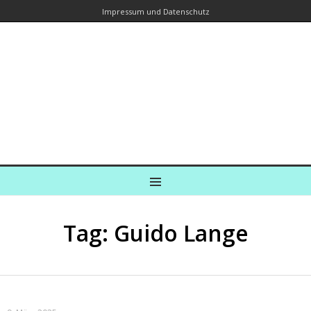
Impressum und Datenschutz
Kreuzfahrtautorin – Brina Stein
unterwegs zu Wasser und an Land
Ein Blog, in dem Reisen zu Geschichten werden
MENU
Tag: Guido Lange