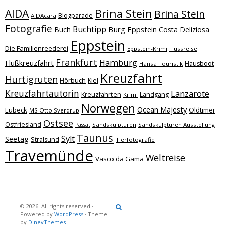
Brina Stein
AIDA
Brina Stein
Blogparade
AIDAcara
Fotografie
Buchtipp
Burg Eppstein
Buch
Costa Deliziosa
Eppstein
Die Familienreederei
Eppstein-Krimi
Flussreise
Frankfurt
Hamburg
Flußkreuzfahrt
Hausboot
Hansa Touristik
Kreuzfahrt
Hurtigruten
Hörbuch
Kiel
Kreuzfahrtautorin
Lanzarote
Kreuzfahrten
Landgang
Krimi
Norwegen
Ocean Majesty
Lübeck
Oldtimer
MS Otto Sverdrup
Ostsee
Ostfriesland
Sandskulpturen
Sandskulpturen Ausstellung
Passat
Taunus
Sylt
Seetag
Stralsund
Tierfotografie
Travemünde
Weltreise
Vasco da Gama
© 2026
All rights reserved
·
Reisebericht
Maritimes
Landgang
Brina
Über
Powered by
WordPress
·
Theme
und
Stein
mich
by
DinevThemes