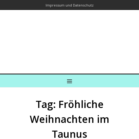
Impressum und Datenschutz
Kreuzfahrtautorin – Brina Stein
unterwegs zu Wasser und an Land
Ein Blog, in dem Reisen zu Geschichten werden
MENU
Tag: Fröhliche
Weihnachten im
Taunus