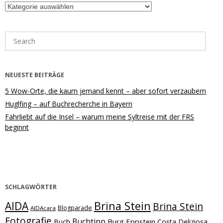
Kategorien
Search
for:
NEUESTE BEITRÄGE
5 Wow-Orte, die kaum jemand kennt – aber sofort verzaubern
Huglfing – auf Buchrecherche in Bayern
Fährliebt auf die Insel – warum meine Syltreise mit der FRS
beginnt
SCHLAGWÖRTER
Brina Stein
AIDA
Brina Stein
Blogparade
AIDAcara
Fotografie
Buchtipp
Burg Eppstein
Buch
Costa Deliziosa