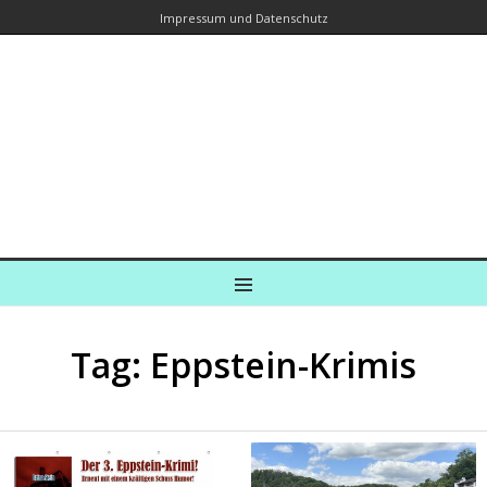
Impressum und Datenschutz
Kreuzfahrtautorin – Brina Stein
unterwegs zu Wasser und an Land
Ein Blog, in dem Reisen zu Geschichten werden
MENU
Tag: Eppstein-Krimis