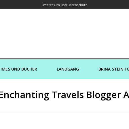
Impressum und Datenschutz
orin – Brina Stein unterwegs zu Wass
Ein Blog, in dem Reisen zu Geschichten werden
IMES UND BÜCHER
LANDGANG
BRINA STEIN F
 Enchanting Travels Blogger 