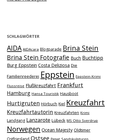
SCHLAGWÖRTER
Brina Stein
AIDA
Blogparade
AIDAcara
Brina Stein Fotografie
Buchtipp
Buch
Burg Eppstein
Costa Deliziosa
Die
Eppstein
Familienreederei
Eppstein-Krimi
Frankfurt
Flußkreuzfahrt
Flussreise
Hamburg
Hausboot
Hansa Touristik
Kreuzfahrt
Hurtigruten
Hörbuch
Kiel
Kreuzfahrtautorin
Kreuzfahrten
Krimi
Lanzarote
Lübeck
Landgang
MS Otto Sverdrup
Norwegen
Ocean Majesty
Oldtimer
Ostsee
Ostfriesland
Sandskulpturen
Passat