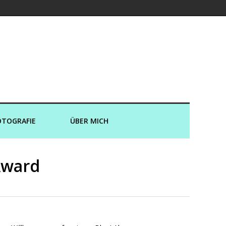
er und an Land
OTOGRAFIE
ÜBER MICH
Award