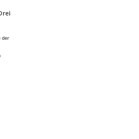
Drei
e der
n