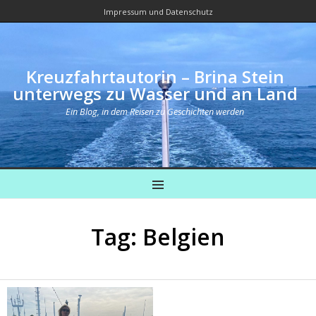
Impressum und Datenschutz
Kreuzfahrtautorin – Brina Stein
unterwegs zu Wasser und an Land
Ein Blog, in dem Reisen zu Geschichten werden
MENU
Tag: Belgien