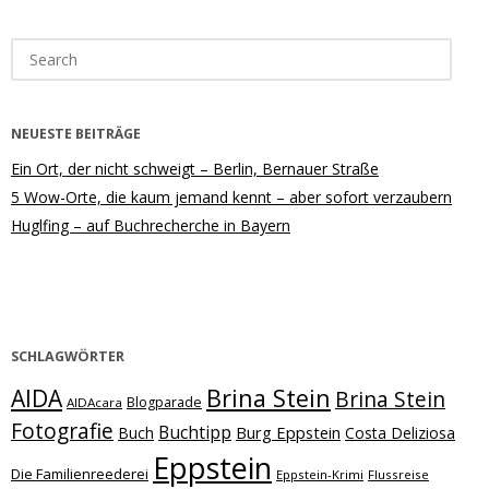
Search
for:
NEUESTE BEITRÄGE
Ein Ort, der nicht schweigt – Berlin, Bernauer Straße
5 Wow-Orte, die kaum jemand kennt – aber sofort verzaubern
Huglfing – auf Buchrecherche in Bayern
SCHLAGWÖRTER
Brina Stein
AIDA
Brina Stein
Blogparade
AIDAcara
Fotografie
Buchtipp
Burg Eppstein
Buch
Costa Deliziosa
Eppstein
Die Familienreederei
Eppstein-Krimi
Flussreise