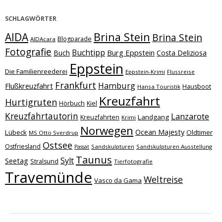
SCHLAGWÖRTER
Brina Stein
AIDA
Brina Stein
Blogparade
AIDAcara
Fotografie
Buchtipp
Burg Eppstein
Buch
Costa Deliziosa
Eppstein
Die Familienreederei
Eppstein-Krimi
Flussreise
Frankfurt
Hamburg
Flußkreuzfahrt
Hausboot
Hansa Touristik
Kreuzfahrt
Hurtigruten
Hörbuch
Kiel
Kreuzfahrtautorin
Lanzarote
Landgang
Kreuzfahrten
Krimi
Norwegen
Ocean Majesty
Lübeck
Oldtimer
MS Otto Sverdrup
Ostsee
Ostfriesland
Sandskulpturen
Sandskulpturen Ausstellung
Passat
Taunus
Sylt
Seetag
Stralsund
Tierfotografie
Travemünde
Weltreise
Vasco da Gama