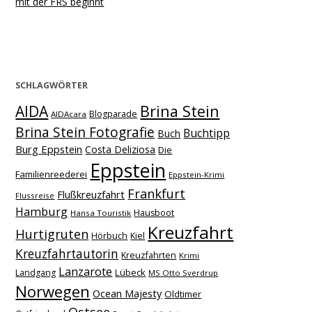
mit der FRS beginnt
SCHLAGWÖRTER
Brina Stein
AIDA
Blogparade
AIDAcara
Brina Stein Fotografie
Buchtipp
Buch
Burg Eppstein
Costa Deliziosa
Die
Eppstein
Familienreederei
Eppstein-Krimi
Frankfurt
Flußkreuzfahrt
Flussreise
Hamburg
Hausboot
Hansa Touristik
Kreuzfahrt
Hurtigruten
Hörbuch
Kiel
Kreuzfahrtautorin
Kreuzfahrten
Krimi
Lanzarote
Lübeck
Landgang
MS Otto Sverdrup
Norwegen
Ocean Majesty
Oldtimer