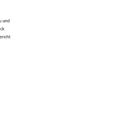
u und
ück
ericht