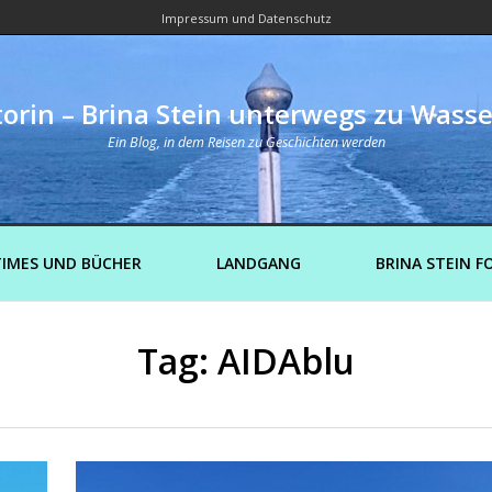
Impressum und Datenschutz
orin – Brina Stein unterwegs zu Wass
Ein Blog, in dem Reisen zu Geschichten werden
IMES UND BÜCHER
LANDGANG
BRINA STEIN F
Tag: AIDAblu