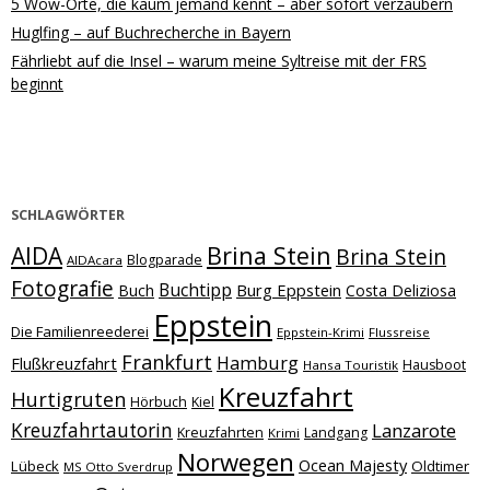
5 Wow-Orte, die kaum jemand kennt – aber sofort verzaubern
Huglfing – auf Buchrecherche in Bayern
Fährliebt auf die Insel – warum meine Syltreise mit der FRS
beginnt
SCHLAGWÖRTER
Brina Stein
AIDA
Brina Stein
Blogparade
AIDAcara
Fotografie
Buchtipp
Burg Eppstein
Buch
Costa Deliziosa
Eppstein
Die Familienreederei
Eppstein-Krimi
Flussreise
Frankfurt
Hamburg
Flußkreuzfahrt
Hausboot
Hansa Touristik
Kreuzfahrt
Hurtigruten
Hörbuch
Kiel
Kreuzfahrtautorin
Lanzarote
Kreuzfahrten
Landgang
Krimi
Norwegen
Ocean Majesty
Lübeck
Oldtimer
MS Otto Sverdrup