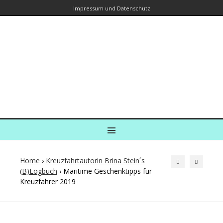
Impressum und Datenschutz
Kreuzfahrtautorin – Brina Stein
unterwegs zu Wasser und an Land
Ein Blog, in dem Reisen zu Geschichten werden
MENU
Home
›
Kreuzfahrtautorin Brina Stein´s
(B)Logbuch
›
Maritime Geschenktipps für
Kreuzfahrer 2019
Post
navigation