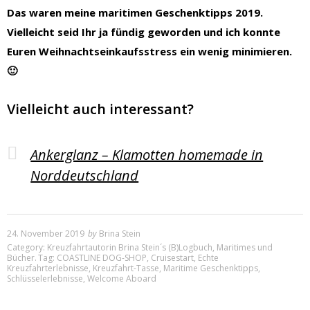
Das waren meine maritimen Geschenktipps 2019.
Vielleicht seid Ihr ja fündig geworden und ich konnte
Euren Weihnachtseinkaufsstress ein wenig minimieren.
🙂
Vielleicht auch interessant?
Ankerglanz – Klamotten homemade in
Norddeutschland
24. November 2019
by
Brina Stein
Category:
Kreuzfahrtautorin Brina Stein´s (B)Logbuch
,
Maritimes und
Bücher
.
Tag:
COASTLINE DOG-SHOP
,
Cruisestart
,
Echte
Kreuzfahrterlebnisse
,
Kreuzfahrt-Tasse
,
Maritime Geschenktipps
,
Schlüsselerlebnisse
,
Welcome Aboard