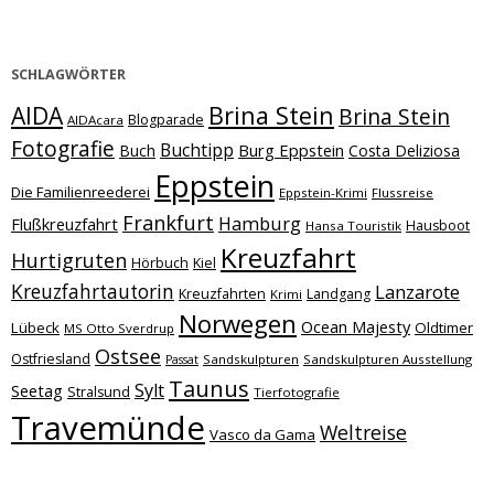
SCHLAGWÖRTER
Brina Stein
AIDA
Brina Stein
Blogparade
AIDAcara
Fotografie
Buchtipp
Burg Eppstein
Buch
Costa Deliziosa
Eppstein
Die Familienreederei
Eppstein-Krimi
Flussreise
Frankfurt
Hamburg
Flußkreuzfahrt
Hausboot
Hansa Touristik
Kreuzfahrt
Hurtigruten
Hörbuch
Kiel
Kreuzfahrtautorin
Lanzarote
Kreuzfahrten
Landgang
Krimi
Norwegen
Ocean Majesty
Lübeck
Oldtimer
MS Otto Sverdrup
Ostsee
Ostfriesland
Sandskulpturen
Sandskulpturen Ausstellung
Passat
Taunus
Sylt
Seetag
Stralsund
Tierfotografie
Travemünde
Weltreise
Vasco da Gama