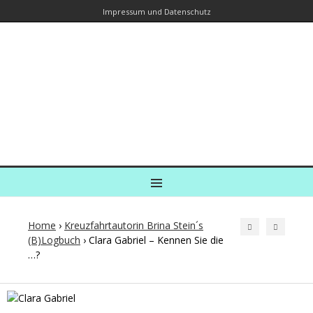
Impressum und Datenschutz
Kreuzfahrtautorin – Brina Stein
unterwegs zu Wasser und an Land
Ein Blog, in dem Reisen zu Geschichten werden
MENU
Home
›
Kreuzfahrtautorin Brina Stein´s
(B)Logbuch
›
Clara Gabriel – Kennen Sie die
…?
Post
navigation