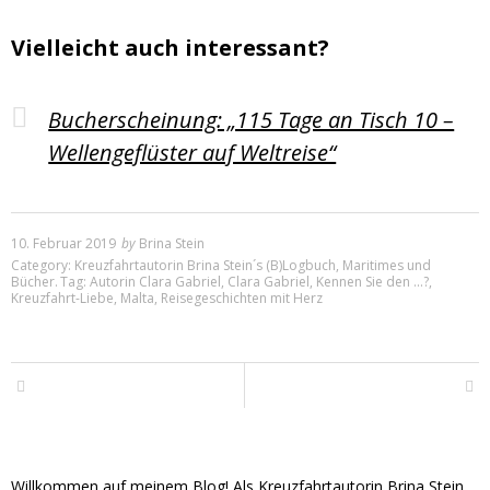
Vielleicht auch interessant?
Bucherscheinung: „115 Tage an Tisch 10 –
Wellengeflüster auf Weltreise“
10. Februar 2019
by
Brina Stein
Category:
Kreuzfahrtautorin Brina Stein´s (B)Logbuch
,
Maritimes und
Bücher
.
Tag:
Autorin Clara Gabriel
,
Clara Gabriel
,
Kennen Sie den ...?
,
Kreuzfahrt-Liebe
,
Malta
,
Reisegeschichten mit Herz
Willkommen auf meinem Blog! Als Kreuzfahrtautorin Brina Stein