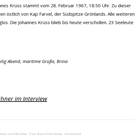
nes Krüss stammt vom 28. Februar 1967, 18:50 Uhr. Zu dieser
n östlich von Kap Farvel, der Südspitze Grönlands. Alle weiteren
glos. Die Johannes Krüss blieb bis heute verschollen. 23 Seeleute
ilig Abend, maritime Grüße, Brina
hner im Interview
imes und Bücher
.
Tag:
Bernd Kirchner
,
Grönland