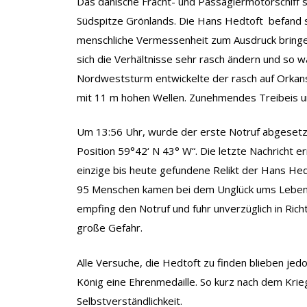
Das dänische Fracht- und Passagiermotorschiff 
Südspitze Grönlands. Die Hans Hedtoft befand sich
menschliche Vermessenheit zum Ausdruck bringe
sich die Verhältnisse sehr rasch ändern und so wa
Nordweststurm entwickelte der rasch auf Orkan
mit 11 m hohen Wellen. Zunehmendes Treibeis un
Um 13:56 Uhr, wurde der erste Notruf abgesetzt 
Position 59°42‘ N 43° W“. Die letzte Nachricht e
einzige bis heute gefundene Relikt der Hans Hedt
95 Menschen kamen bei dem Unglück ums Leben
empfing den Notruf und fuhr unverzüglich in Rich
große Gefahr.
Alle Versuche, die Hedtoft zu finden blieben jed
König eine Ehrenmedaille. So kurz nach dem Kri
Selbstverständlichkeit.