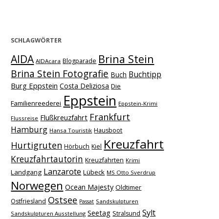
SCHLAGWÖRTER
Brina Stein
AIDA
Blogparade
AIDAcara
Brina Stein Fotografie
Buchtipp
Buch
Burg Eppstein
Costa Deliziosa
Die
Eppstein
Familienreederei
Eppstein-Krimi
Frankfurt
Flußkreuzfahrt
Flussreise
Hamburg
Hausboot
Hansa Touristik
Kreuzfahrt
Hurtigruten
Hörbuch
Kiel
Kreuzfahrtautorin
Kreuzfahrten
Krimi
Lanzarote
Landgang
Lübeck
MS Otto Sverdrup
Norwegen
Ocean Majesty
Oldtimer
Ostsee
Ostfriesland
Sandskulpturen
Passat
Sylt
Seetag
Stralsund
Sandskulpturen Ausstellung