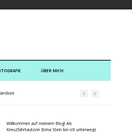
er und an Land
OTOGRAFIE
ÜBER MICH
nlandsee
Willkommen auf meinem Blog! Als
Kreuzfahrtautorin Brina Stein bin ich unterwegs