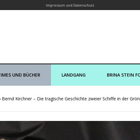
Impressum und Datenschutz
orin – Brina Stein unterwegs zu Wass
Ein Blog, in dem Reisen zu Geschichten werden
IMES UND BÜCHER
LANDGANG
BRINA STEIN F
›
Bernd Kirchner – Die tragische Geschichte zweier Schiffe in der Grö