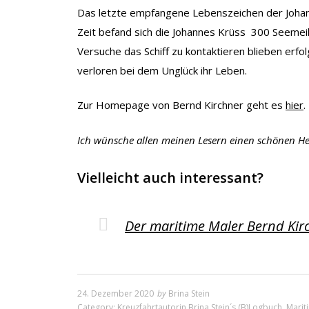
Das letzte empfangene Lebenszeichen der Johan
Zeit befand sich die Johannes Krüss 300 Seemeile
Versuche das Schiff zu kontaktieren blieben erfol
verloren bei dem Unglück ihr Leben.
Zur Homepage von Bernd Kirchner geht es
hier
.
Ich wünsche allen meinen Lesern einen schönen He
Vielleicht auch interessant?
Der maritime Maler Bernd Kirc
24. Dezember 2020
by
Brina Stein
Category:
Kreuzfahrtautorin Brina Stein´s (B)Logbuch
,
Marit