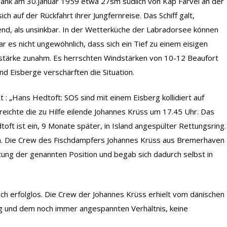
sank am 30.Januar 1959 etwa 27sm südlich von Kap Farvel an der
 auf der Rückfahrt ihrer Jungfernreise. Das Schiff galt,
nd, als unsinkbar. In der Wetterküche der Labradorsee können
r es nicht ungewöhnlich, dass sich ein Tief zu einem eisigen
stärke zunahm. Es herrschten Windstärken von 10-12 Beaufort
d Eisberge verschärften die Situation.
: „Hans Hedtoft: SOS sind mit einem Eisberg kollidiert auf
rreichte die zu Hilfe eilende Johannes Krüss um 17.45 Uhr. Das
oft ist ein, 9 Monate später, in Island angespülter Rettungsring.
. Die Crew des Fischdampfers Johannes Krüss aus Bremerhaven
tung der genannten Position und begab sich dadurch selbst in
och erfolglos. Die Crew der Johannes Krüss erhielt vom dänischen
eg und dem noch immer angespannten Verhältnis, keine