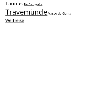
Taunus
Tierfotografie
Travemünde
Vasco da Gama
Weltreise