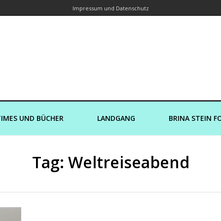
Impressum und Datenschutz
orin – Brina Stein unterwegs zu Wass
Ein Blog, in dem Reisen zu Geschichten werden
IMES UND BÜCHER
LANDGANG
BRINA STEIN F
Tag: Weltreiseabend