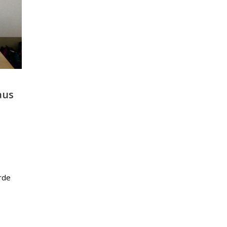
aus
,
rde