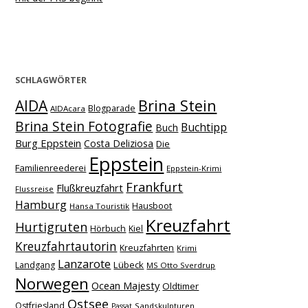
SCHLAGWÖRTER
Brina Stein
AIDA
Blogparade
AIDAcara
Brina Stein Fotografie
Buchtipp
Buch
Burg Eppstein
Costa Deliziosa
Die
Eppstein
Familienreederei
Eppstein-Krimi
Frankfurt
Flußkreuzfahrt
Flussreise
Hamburg
Hausboot
Hansa Touristik
Kreuzfahrt
Hurtigruten
Hörbuch
Kiel
Kreuzfahrtautorin
Kreuzfahrten
Krimi
Lanzarote
Lübeck
Landgang
MS Otto Sverdrup
Norwegen
Ocean Majesty
Oldtimer
Ostsee
Ostfriesland
Sandskulpturen
Passat