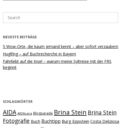
Search
for:
NEUESTE BEITRÄGE
5 Wow-Orte, die kaum jemand kennt – aber sofort verzaubern
Huglfing – auf Buchrecherche in Bayern
Fährliebt auf die Insel – warum meine Syltreise mit der FRS
beginnt
SCHLAGWÖRTER
Brina Stein
AIDA
Brina Stein
Blogparade
AIDAcara
Fotografie
Buchtipp
Burg Eppstein
Buch
Costa Deliziosa