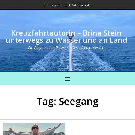
Impressum und Datenschutz
Kreuzfahrtautorin – Brina Stein
unterwegs zu Wasser und an Land
Ein Blog, in dem Reisen zu Geschichten werden
MENU
Tag: Seegang