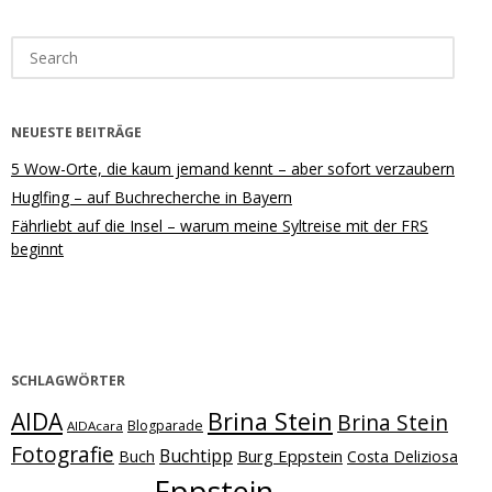
Search
for:
NEUESTE BEITRÄGE
5 Wow-Orte, die kaum jemand kennt – aber sofort verzaubern
Huglfing – auf Buchrecherche in Bayern
Fährliebt auf die Insel – warum meine Syltreise mit der FRS
beginnt
SCHLAGWÖRTER
Brina Stein
AIDA
Brina Stein
Blogparade
AIDAcara
Fotografie
Buchtipp
Burg Eppstein
Buch
Costa Deliziosa
Eppstein