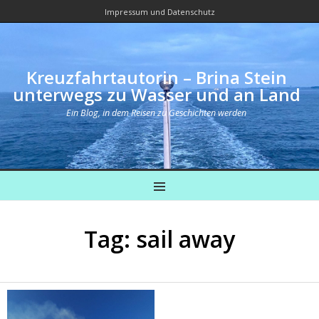
Impressum und Datenschutz
Kreuzfahrtautorin – Brina Stein
unterwegs zu Wasser und an Land
Ein Blog, in dem Reisen zu Geschichten werden
MENU
Tag: sail away