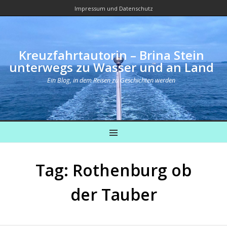
Impressum und Datenschutz
Kreuzfahrtautorin – Brina Stein
unterwegs zu Wasser und an Land
Ein Blog, in dem Reisen zu Geschichten werden
MENU
Tag: Rothenburg ob
der Tauber