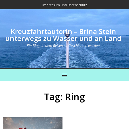
Impressum und Datenschutz
Kreuzfahrtautorin – Brina Stein
unterwegs zu Wasser und an Land
Ein Blog, in dem Reisen zu Geschichten werden
MENU
Tag: Ring