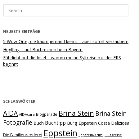
Search
for:
NEUESTE BEITRÄGE
5 Wow-Orte, die kaum jemand kennt – aber sofort verzaubern
Huglfing – auf Buchrecherche in Bayern
Fährliebt auf die Insel – warum meine Syltreise mit der FRS
beginnt
SCHLAGWÖRTER
Brina Stein
AIDA
Brina Stein
Blogparade
AIDAcara
Fotografie
Buchtipp
Burg Eppstein
Buch
Costa Deliziosa
Eppstein
Die Familienreederei
Eppstein-Krimi
Flussreise