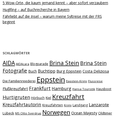
5 Wow-Orte, die kaum jemand kennt – aber sofort verzaubern
Huglfing – auf Buchrecherche in Bayern
Fährliebt auf die Insel – warum meine Syltreise mit der FRS
beginnt
SCHLAGWÖRTER
Brina Stein
AIDA
Brina Stein
Blogparade
AIDAcara
Fotografie
Buchtipp
Burg Eppstein
Buch
Costa Deliziosa
Eppstein
Die Familienreederei
Eppstein-Krimi
Flussreise
Frankfurt
Hamburg
Flußkreuzfahrt
Hausboot
Hansa Touristik
Kreuzfahrt
Hurtigruten
Hörbuch
Kiel
Kreuzfahrtautorin
Lanzarote
Kreuzfahrten
Landgang
Krimi
Norwegen
Ocean Majesty
Lübeck
Oldtimer
MS Otto Sverdrup