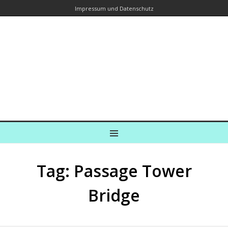
Impressum und Datenschutz
Kreuzfahrtautorin – Brina Stein
unterwegs zu Wasser und an Land
Ein Blog, in dem Reisen zu Geschichten werden
MENU
Tag: Passage Tower
Bridge