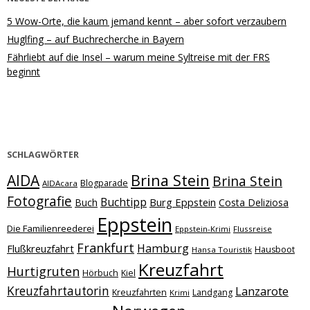
5 Wow-Orte, die kaum jemand kennt – aber sofort verzaubern
Huglfing – auf Buchrecherche in Bayern
Fährliebt auf die Insel – warum meine Syltreise mit der FRS
beginnt
SCHLAGWÖRTER
Brina Stein
AIDA
Brina Stein
Blogparade
AIDAcara
Fotografie
Buchtipp
Burg Eppstein
Buch
Costa Deliziosa
Eppstein
Die Familienreederei
Eppstein-Krimi
Flussreise
Frankfurt
Hamburg
Flußkreuzfahrt
Hausboot
Hansa Touristik
Kreuzfahrt
Hurtigruten
Hörbuch
Kiel
Kreuzfahrtautorin
Lanzarote
Kreuzfahrten
Landgang
Krimi