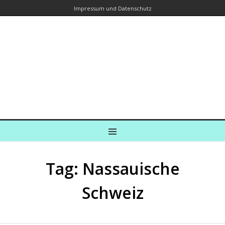
Impressum und Datenschutz
Kreuzfahrtautorin – Brina Stein
unterwegs zu Wasser und an Land
Ein Blog, in dem Reisen zu Geschichten werden
MENU
Tag: Nassauische
Schweiz