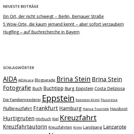
NEUESTE BEITRÄGE
Ein Ort, der nicht schweigt – Berlin, Bernauer Straße
5 Wow-Orte, die kaum jemand kennt – aber sofort verzaubern
Huglfing – auf Buchrecherche in Bayern
SCHLAGWÖRTER
Brina Stein
AIDA
Brina Stein
Blogparade
AIDAcara
Fotografie
Buchtipp
Burg Eppstein
Buch
Costa Deliziosa
Eppstein
Die Familienreederei
Eppstein-Krimi
Flussreise
Frankfurt
Hamburg
Flußkreuzfahrt
Hausboot
Hansa Touristik
Kreuzfahrt
Hurtigruten
Hörbuch
Kiel
Kreuzfahrtautorin
Lanzarote
Landgang
Kreuzfahrten
Krimi