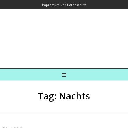
Impressum und Datenschutz
Kreuzfahrtautorin – Brina Stein
unterwegs zu Wasser und an Land
Ein Blog, in dem Reisen zu Geschichten werden
MENU
Tag: Nachts