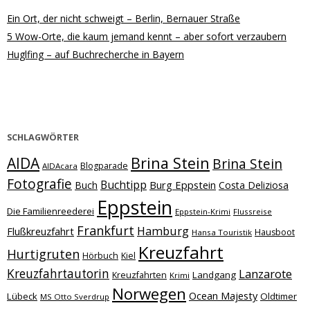
Ein Ort, der nicht schweigt – Berlin, Bernauer Straße
5 Wow-Orte, die kaum jemand kennt – aber sofort verzaubern
Huglfing – auf Buchrecherche in Bayern
SCHLAGWÖRTER
Brina Stein
AIDA
Brina Stein
Blogparade
AIDAcara
Fotografie
Buchtipp
Burg Eppstein
Buch
Costa Deliziosa
Eppstein
Die Familienreederei
Eppstein-Krimi
Flussreise
Frankfurt
Hamburg
Flußkreuzfahrt
Hausboot
Hansa Touristik
Kreuzfahrt
Hurtigruten
Hörbuch
Kiel
Kreuzfahrtautorin
Lanzarote
Landgang
Kreuzfahrten
Krimi
Norwegen
Ocean Majesty
Lübeck
Oldtimer
MS Otto Sverdrup