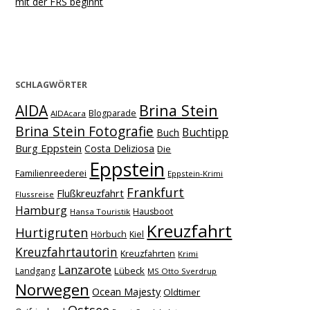
mit der FRS beginnt
SCHLAGWÖRTER
Brina Stein
AIDA
Blogparade
AIDAcara
Brina Stein Fotografie
Buchtipp
Buch
Burg Eppstein
Costa Deliziosa
Die
Eppstein
Familienreederei
Eppstein-Krimi
Frankfurt
Flußkreuzfahrt
Flussreise
Hamburg
Hausboot
Hansa Touristik
Kreuzfahrt
Hurtigruten
Hörbuch
Kiel
Kreuzfahrtautorin
Kreuzfahrten
Krimi
Lanzarote
Lübeck
Landgang
MS Otto Sverdrup
Norwegen
Ocean Majesty
Oldtimer