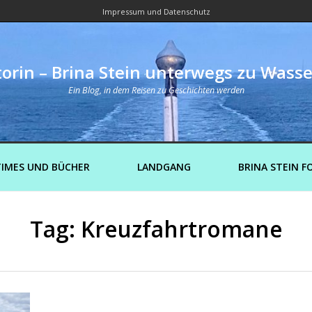
Impressum und Datenschutz
orin – Brina Stein unterwegs zu Wass
Ein Blog, in dem Reisen zu Geschichten werden
IMES UND BÜCHER
LANDGANG
BRINA STEIN F
Tag: Kreuzfahrtromane