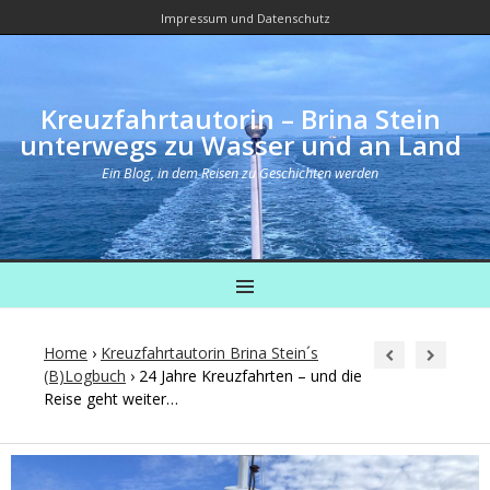
Impressum und Datenschutz
Kreuzfahrtautorin – Brina Stein
unterwegs zu Wasser und an Land
Ein Blog, in dem Reisen zu Geschichten werden
MENU
Home
›
Kreuzfahrtautorin Brina Stein´s
(B)Logbuch
›
24 Jahre Kreuzfahrten – und die
Reise geht weiter…
Post
navigation