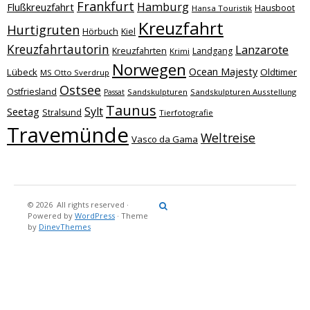
Frankfurt
Hamburg
Flußkreuzfahrt
Hausboot
Hansa Touristik
Kreuzfahrt
Hurtigruten
Hörbuch
Kiel
Kreuzfahrtautorin
Lanzarote
Kreuzfahrten
Landgang
Krimi
Norwegen
Ocean Majesty
Lübeck
Oldtimer
MS Otto Sverdrup
Ostsee
Ostfriesland
Sandskulpturen
Sandskulpturen Ausstellung
Passat
Taunus
Sylt
Seetag
Stralsund
Tierfotografie
Travemünde
Weltreise
Vasco da Gama
© 2026
All rights reserved
·
Reisebericht
Maritimes
Landgang
Brina
Über
Powered by
WordPress
·
Theme
und
Stein
mich
by
DinevThemes
Bücher
Fotografi