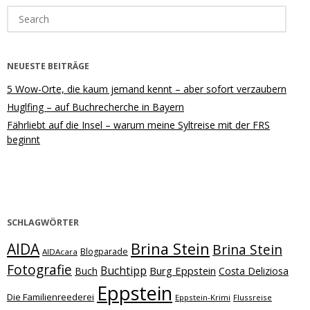
Search
for:
NEUESTE BEITRÄGE
5 Wow-Orte, die kaum jemand kennt – aber sofort verzaubern
Huglfing – auf Buchrecherche in Bayern
Fährliebt auf die Insel – warum meine Syltreise mit der FRS
beginnt
SCHLAGWÖRTER
Brina Stein
AIDA
Brina Stein
Blogparade
AIDAcara
Fotografie
Buchtipp
Burg Eppstein
Buch
Costa Deliziosa
Eppstein
Die Familienreederei
Eppstein-Krimi
Flussreise