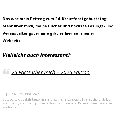
Das war mein Beitrag zum 24. Kreuzfahrtgeburtstag.
Mehr über mich, meine Bücher und nächste Lesungs- und
Veranstaltungstermine gibt es
hier
auf meiner
Webseite.
Vielleicht auch interessant?
25 Facts über mich – 2025 Edition
5. Juli 2026
by
Brina Stein
Category:
Kreuzfahrtautorin Brina Stein´s (B)Logbuch
.
Tag:
Bücher
,
Jubiläum
,
Kreuzfahrt
,
Kreuzfahrtjubiläum
,
Kreuzfahrtromane
,
Reiseromane
,
Seereise
,
Weltreise