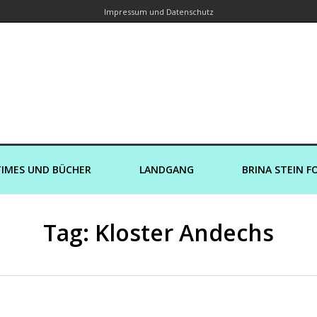
Impressum und Datenschutz
orin – Brina Stein unterwegs zu Wass
Ein Blog, in dem Reisen zu Geschichten werden
IMES UND BÜCHER
LANDGANG
BRINA STEIN F
Tag: Kloster Andechs