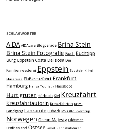
SCHLAGWÖRTER
Brina Stein
AIDA
Blogparade
AIDAcara
Brina Stein Fotografie
Buchtipp
Buch
Burg Eppstein
Costa Deliziosa
Die
Eppstein
Familienreederei
Eppstein-Krimi
Frankfurt
Flußkreuzfahrt
Flussreise
Hamburg
Hausboot
Hansa Touristik
Kreuzfahrt
Hurtigruten
Hörbuch
Kiel
Kreuzfahrtautorin
Kreuzfahrten
Krimi
Lanzarote
Lübeck
Landgang
MS Otto Sverdrup
Norwegen
Ocean Majesty
Oldtimer
Ostsee
Ostfriesland
Sandskulpturen
Passat