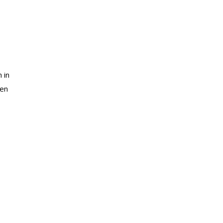
 in
ren