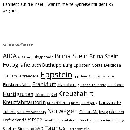
Fährliebt auf die Insel – warum meine Syltreise mit der FRS
beginnt
SCHLAGWÖRTER
Brina Stein
AIDA
Brina Stein
Blogparade
AIDAcara
Fotografie
Buchtipp
Burg Eppstein
Buch
Costa Deliziosa
Eppstein
Die Familienreederei
Eppstein-Krimi
Flussreise
Frankfurt
Hamburg
Flußkreuzfahrt
Hausboot
Hansa Touristik
Kreuzfahrt
Hurtigruten
Hörbuch
Kiel
Kreuzfahrtautorin
Lanzarote
Kreuzfahrten
Landgang
Krimi
Norwegen
Ocean Majesty
Lübeck
Oldtimer
MS Otto Sverdrup
Ostsee
Ostfriesland
Sandskulpturen
Sandskulpturen Ausstellung
Passat
Taunus
Sylt
Seetag
Stralsund
Tierfotografie