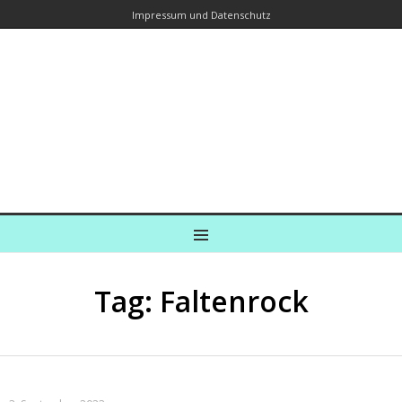
Impressum und Datenschutz
Kreuzfahrtautorin – Brina Stein
unterwegs zu Wasser und an Land
Ein Blog, in dem Reisen zu Geschichten werden
MENU
Tag: Faltenrock