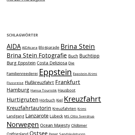
SCHLAGWÖRTER
Brina Stein
AIDA
Blogparade
AIDAcara
Brina Stein Fotografie
Buchtipp
Buch
Burg Eppstein
Costa Deliziosa
Die
Eppstein
Familienreederei
Eppstein-Krimi
Frankfurt
Flußkreuzfahrt
Flussreise
Hamburg
Hausboot
Hansa Touristik
Kreuzfahrt
Hurtigruten
Hörbuch
Kiel
Kreuzfahrtautorin
Kreuzfahrten
Krimi
Lanzarote
Lübeck
Landgang
MS Otto Sverdrup
Norwegen
Ocean Majesty
Oldtimer
Ostsee
Ostfriesland
Sandskulpturen
Passat