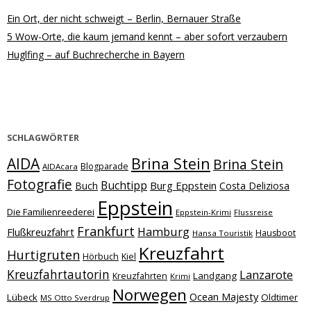
Ein Ort, der nicht schweigt – Berlin, Bernauer Straße
5 Wow-Orte, die kaum jemand kennt – aber sofort verzaubern
Huglfing – auf Buchrecherche in Bayern
SCHLAGWÖRTER
Brina Stein
AIDA
Brina Stein
Blogparade
AIDAcara
Fotografie
Buchtipp
Burg Eppstein
Buch
Costa Deliziosa
Eppstein
Die Familienreederei
Eppstein-Krimi
Flussreise
Frankfurt
Hamburg
Flußkreuzfahrt
Hausboot
Hansa Touristik
Kreuzfahrt
Hurtigruten
Hörbuch
Kiel
Kreuzfahrtautorin
Lanzarote
Landgang
Kreuzfahrten
Krimi
Norwegen
Ocean Majesty
Lübeck
Oldtimer
MS Otto Sverdrup