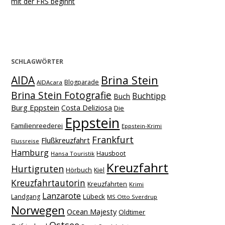
mit der FRS beginnt
SCHLAGWÖRTER
Brina Stein
AIDA
Blogparade
AIDAcara
Brina Stein Fotografie
Buchtipp
Buch
Burg Eppstein
Costa Deliziosa
Die
Eppstein
Familienreederei
Eppstein-Krimi
Frankfurt
Flußkreuzfahrt
Flussreise
Hamburg
Hausboot
Hansa Touristik
Kreuzfahrt
Hurtigruten
Hörbuch
Kiel
Kreuzfahrtautorin
Kreuzfahrten
Krimi
Lanzarote
Lübeck
Landgang
MS Otto Sverdrup
Norwegen
Ocean Majesty
Oldtimer