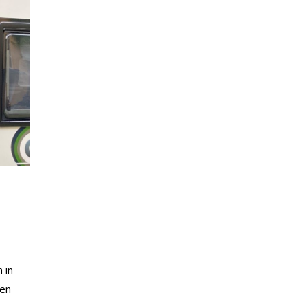
 in
ren