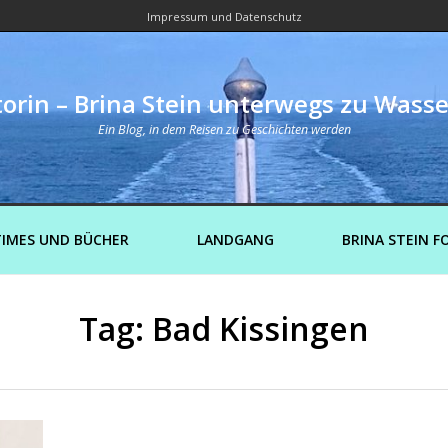
Impressum und Datenschutz
orin – Brina Stein unterwegs zu Wass
Ein Blog, in dem Reisen zu Geschichten werden
IMES UND BÜCHER
LANDGANG
BRINA STEIN F
Tag: Bad Kissingen