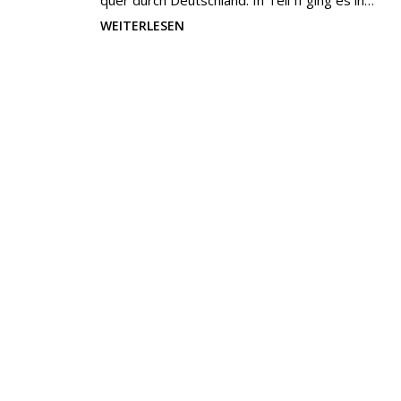
quer durch Deutschland. In Teil II ging es in…
WEITERLESEN