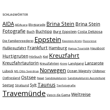
SCHLAGWÖRTER
Brina Stein
AIDA
Brina Stein
Blogparade
AIDAcara
Fotografie
Buchtipp
Burg Eppstein
Buch
Costa Deliziosa
Eppstein
Die Familienreederei
Eppstein-Krimi
Flussreise
Frankfurt
Hamburg
Flußkreuzfahrt
Hausboot
Hansa Touristik
Kreuzfahrt
Hurtigruten
Hörbuch
Kiel
Kreuzfahrtautorin
Lanzarote
Landgang
Kreuzfahrten
Krimi
Norwegen
Ocean Majesty
Lübeck
Oldtimer
MS Otto Sverdrup
Ostsee
Ostfriesland
Sandskulpturen
Sandskulpturen Ausstellung
Passat
Taunus
Sylt
Seetag
Stralsund
Tierfotografie
Travemünde
Weltreise
Vasco da Gama