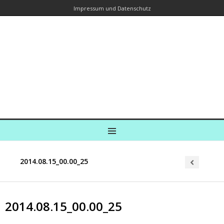
Impressum und Datenschutz
Kreuzfahrtautorin – Brina Stein
unterwegs zu Wasser und an Land
Ein Blog, in dem Reisen zu Geschichten werden
MENU
2014.08.15_00.00_25
Post
navigation
2014.08.15_00.00_25