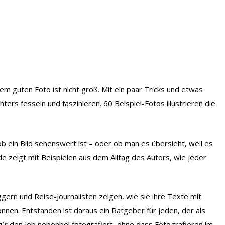
m guten Foto ist nicht groß. Mit ein paar Tricks und etwas
ters fesseln und faszinieren. 60 Beispiel-Fotos illustrieren die
 ein Bild sehenswert ist – oder ob man es übersieht, weil es
uide zeigt mit Beispielen aus dem Alltag des Autors, wie jeder
ggern und Reise-Journalisten zeigen, wie sie ihre Texte mit
önnen. Entstanden ist daraus ein Ratgeber für jeden, der als
ür den Job nebenbei fotografiert, ohne dass Fotografieren im