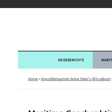
Kreuzfahrtaut
REISEBERICHTE
MARIT
Home
›
Kreuzfahrtautorin Brina Stein´s (B)Logbuch
Post
navigation