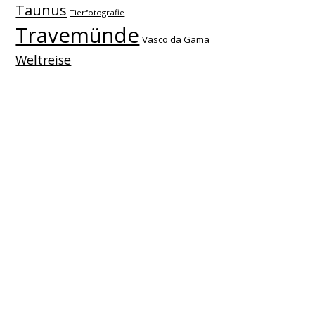
Taunus
Tierfotografie
Travemünde
Vasco da Gama
Weltreise