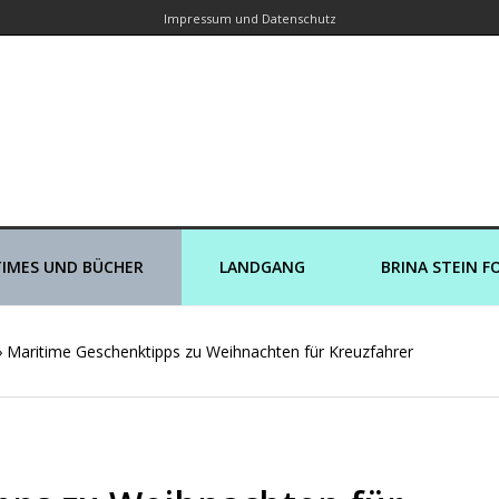
Impressum und Datenschutz
orin – Brina Stein unterwegs zu Wass
Ein Blog, in dem Reisen zu Geschichten werden
IMES UND BÜCHER
LANDGANG
BRINA STEIN F
›
Maritime Geschenktipps zu Weihnachten für Kreuzfahrer