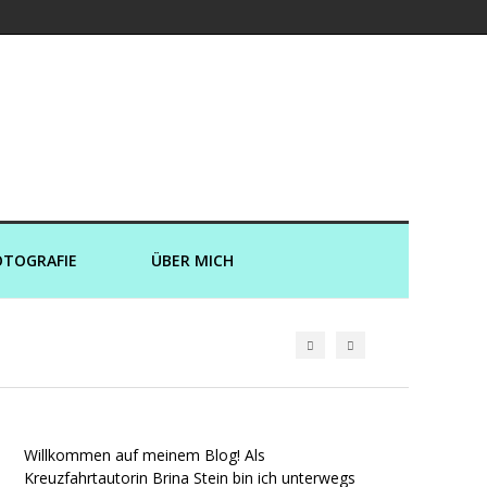
er und an Land
OTOGRAFIE
ÜBER MICH
Willkommen auf meinem Blog! Als
Kreuzfahrtautorin Brina Stein bin ich unterwegs