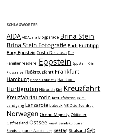
SCHLAGWÖRTER
Brina Stein
AIDA
Blogparade
AIDAcara
Brina Stein Fotografie
Buchtipp
Buch
Burg Eppstein
Costa Deliziosa
Die
Eppstein
Familienreederei
Eppstein-Krimi
Frankfurt
Flußkreuzfahrt
Flussreise
Hamburg
Hausboot
Hansa Touristik
Kreuzfahrt
Hurtigruten
Hörbuch
Kiel
Kreuzfahrtautorin
Kreuzfahrten
Krimi
Lanzarote
Lübeck
Landgang
MS Otto Sverdrup
Norwegen
Ocean Majesty
Oldtimer
Ostsee
Ostfriesland
Sandskulpturen
Passat
Sylt
Seetag
Stralsund
Sandskulpturen Ausstellung